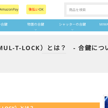
AmazonPay
後払い
OK
の合鍵
物置の合鍵
シャッターの合鍵
MIW
UL-T-LOCK）とは？ - 合鍵に