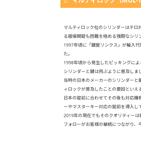
マルティロック（MUL-T
マルティロック社のシリンダーはテロ
る破壊開錠も困難を極める強靭なシリ
1997年頃に「鍵屋リンクス」が輸入
た。
1998年頃から発生したピッキングに
シリンダーと鍵は飛ぶように普及しま
当時の日本のメーカーのシリンダーと
ィロックが普及したことの要因といえ
日本の錠前に合わせてその後も対応機
ーやマスターキー対応の錠前を導入し
2019年の現在でもそのクオリティー
フォローがお客様の継続につながり、