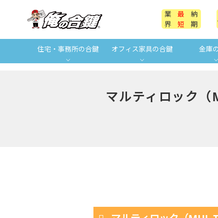
業
最
納
界
短
期
住宅・事務所の合鍵
オフィス家具の合鍵
金庫
マルティロック（M