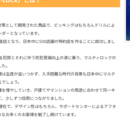
-LOCK）とは？
対策として開発された商品で、ピッキングはもちろんドリルによ
ンダーとなっています。
代理店となり、日本中に500店舗の特約店を作ることに成功しまし
よる犯罪とそれに伴う防犯意識向上の波に乗り、マルティロックの
した。
鍵は生産が追いつかず、入手困難な時代の背景も日本中にマルテ
るでしょう。
種を増やしていき、戸建てやマンションの用途に合わせて同一キ
て、少しずつ信用につながりました。
は健在で、デザイン性はもちろん、サポートセンターによるアフタ
今なお多くのお客様を魅了し続けています。