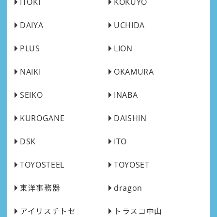
ITOKI
KOKUYO
DAIYA
UCHIDA
PLUS
LION
NAIKI
OKAMURA
SEIKO
INABA
KUROGANE
DAISHIN
DSK
ITO
TOYOSTEEL
TOYOSET
東洋事務器
dragon
アイリスチトセ
トラスコ中山