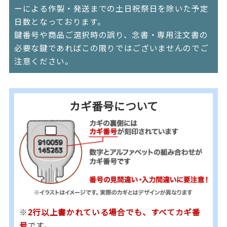
ーによる作製・発送までの土日祝祭日を除いた予定
日数となっております。
鍵番号や商品ご選択時の誤り、念書・専用注文書の
必要な鍵であればこの限りではございませんのでご
注意ください。
カギ番号について
※
2行以上書かれている場合でも、すべてカギ番
号
です。