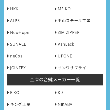
HKK
MEIKO
ALPS
平山スチール工業
NewHope
ZIM ZIPPER
SUNACE
VanLack
neCos
UPONE
JOINTEX
サンワサプライ
金庫の合鍵メーカー一覧
EIKO
KIS
キング工業
NIKABA