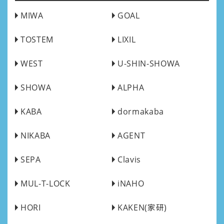
MIWA
GOAL
TOSTEM
LIXIL
WEST
U-SHIN-SHOWA
SHOWA
ALPHA
KABA
dormakaba
NIKABA
AGENT
SEPA
Clavis
MUL-T-LOCK
iNAHO
HORI
KAKEN(家研)