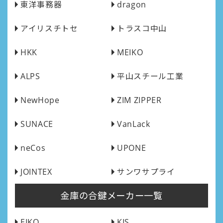
東洋事務器
dragon
アイリスチトセ
トラスコ中山
HKK
MEIKO
ALPS
平山スチール工業
NewHope
ZIM ZIPPER
SUNACE
VanLack
neCos
UPONE
JOINTEX
サンワサプライ
金庫の合鍵メーカー一覧
EIKO
KIS