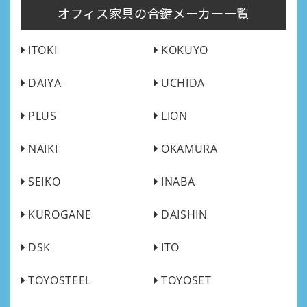
オフィス家具の合鍵メーカー一覧
ITOKI
KOKUYO
DAIYA
UCHIDA
PLUS
LION
NAIKI
OKAMURA
SEIKO
INABA
KUROGANE
DAISHIN
DSK
ITO
TOYOSTEEL
TOYOSET