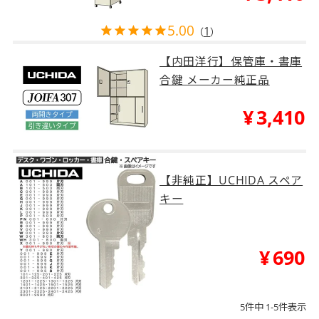
5.00
1
（
）
【内田洋行】保管庫・書庫
合鍵 メーカー純正品
¥
3,410
【非純正】UCHIDA スペア
キー
¥
690
5
件中
1
-
5
件表示