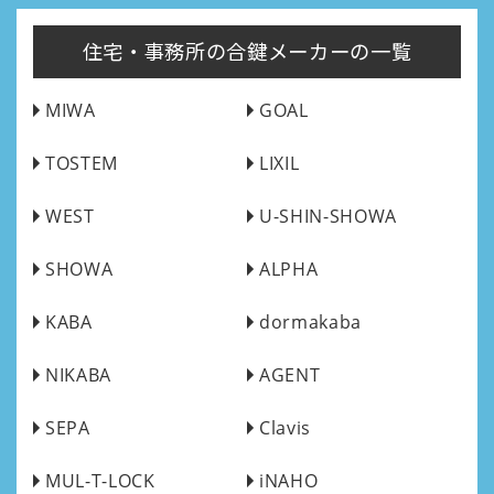
住宅・事務所の合鍵メーカーの一覧
MIWA
GOAL
TOSTEM
LIXIL
WEST
U-SHIN-SHOWA
SHOWA
ALPHA
KABA
dormakaba
NIKABA
AGENT
SEPA
Clavis
MUL-T-LOCK
iNAHO