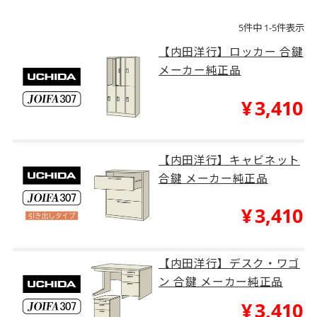
のコンサルティング、教育施設の設備など、多種多
5
件中
1
-
5
件表示
様なデスク・キャビネット・ロッカーなどを取り扱
っています。UCHIDAの合鍵には「数字3桁～4桁」
【内田洋行】ロッカー 合鍵
のみのもの、「A・B・G・K・L・P・S・U・PN・
メーカー純正品
SK」で始まるものや「E・F・K・S」で終わるもの
¥
3,410
があります。※これら以外にも鍵番号は存在しま
す。また鍵番号は合鍵だけでなく鍵穴にも刻印され
ていますが、アルファベットと数字で上下2段に分
かれているものもあります。合鍵作成の際には上下2
【内田洋行】キャビネット
段とも必要な鍵番号になりますので、見落としに気
合鍵 メーカー純正品
を付けてください。UCHIDAの合鍵作成には約8日前
¥
3,410
後いただいております。月曜日に合鍵のご注文をい
ただければ、次週の半ばから週末あたりにはメーカ
ーから発送となりますので、お急ぎの時にも安心い
【内田洋行】デスク・ワゴ
ただけると思います。
ン 合鍵 メーカー純正品
¥
3,410