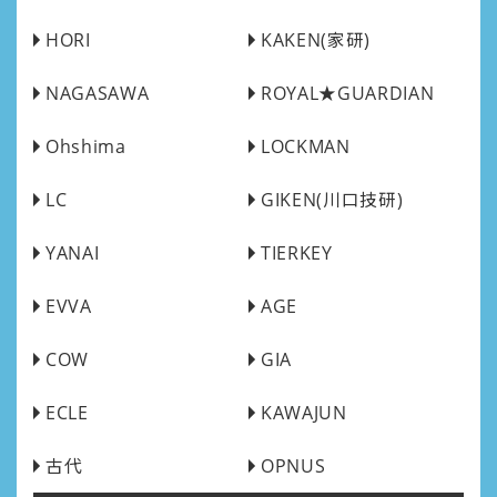
HORI
KAKEN(家研)
NAGASAWA
ROYAL★GUARDIAN
Ohshima
LOCKMAN
LC
GIKEN(川口技研)
YANAI
TIERKEY
EVVA
AGE
COW
GIA
ECLE
KAWAJUN
古代
OPNUS