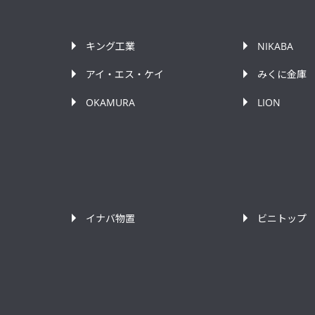
キング工業
NIKABA
アイ・エス・ケイ
みくに金庫
OKAMURA
LION
イナバ物置
ビニトップ