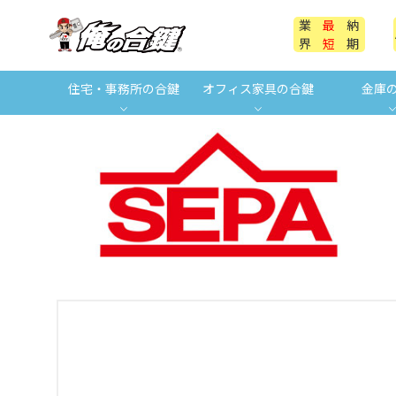
業
最
納
界
短
期
住宅・事務所の合鍵
オフィス家具の合鍵
金庫