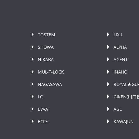
TOSTEM
LIXIL
SHOWA
ALPHA
NIKABA
AGENT
MUL-T-LOCK
iNAHO
NAGASAWA
ROYAL★GU
LC
GIKEN(川口
EVVA
AGE
ECLE
KAWAJUN