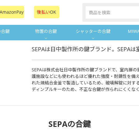
AmazonPay
後払い
OK
の合鍵
物置の合鍵
シャッターの合鍵
MIW
SEPAは日中製作所の鍵ブランド。SEP
SEPAは株式会社日中製作所の鍵ブランドで、室内扉の
護施設などにも使われるほど優れた強度・耐錆性を備え
れた焼結合金釜で製造しているため、破壊解錠に対する
ディンプルキーのため、不正な合鍵が作られにくくな
SEPAの合鍵