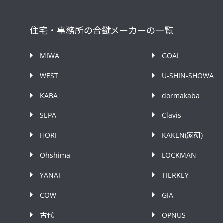
住宅・事務所の合鍵メーカーの一覧
MIWA
GOAL
WEST
U-SHIN-SHOWA
KABA
dormakaba
SEPA
Clavis
HORI
KAKEN(家研)
Ohshima
LOCKMAN
YANAI
TIERKEY
COW
GIA
古代
OPNUS