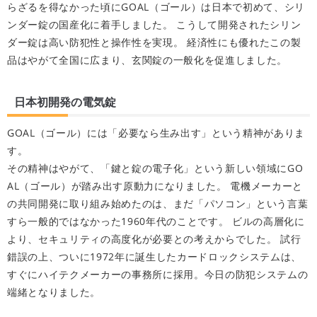
らざるを得なかった頃にGOAL（ゴール）は日本で初めて、シリ
ンダー錠の国産化に着手しました。 こうして開発されたシリン
ダー錠は高い防犯性と操作性を実現。 経済性にも優れたこの製
品はやがて全国に広まり、玄関錠の一般化を促進しました。
日本初開発の電気錠
GOAL（ゴール）には「必要なら生み出す」という精神がありま
す。
その精神はやがて、「鍵と錠の電子化」という新しい領域にGO
AL（ゴール）が踏み出す原動力になりました。 電機メーカーと
の共同開発に取り組み始めたのは、まだ「パソコン」という言葉
すら一般的ではなかった1960年代のことです。 ビルの高層化に
より、セキュリティの高度化が必要との考えからでした。 試行
錯誤の上、ついに1972年に誕生したカードロックシステムは、
すぐにハイテクメーカーの事務所に採用。今日の防犯システムの
端緒となりました。