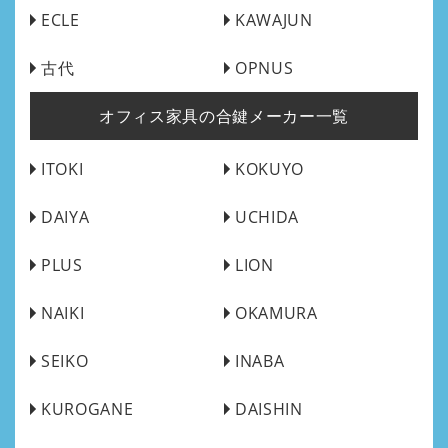
ECLE
KAWAJUN
古代
OPNUS
オフィス家具の合鍵メーカー一覧
ITOKI
KOKUYO
DAIYA
UCHIDA
PLUS
LION
NAIKI
OKAMURA
SEIKO
INABA
KUROGANE
DAISHIN