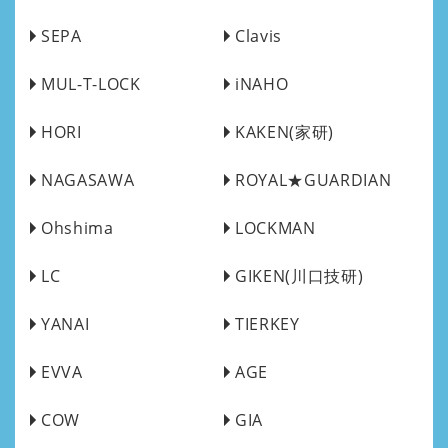
SEPA
Clavis
MUL-T-LOCK
iNAHO
HORI
KAKEN(家研)
NAGASAWA
ROYAL★GUARDIAN
Ohshima
LOCKMAN
LC
GIKEN(川口技研)
YANAI
TIERKEY
EVVA
AGE
COW
GIA