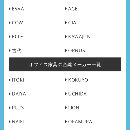
EVVA
AGE
COW
GIA
ECLE
KAWAJUN
古代
OPNUS
オフィス家具の合鍵メーカー一覧
ITOKI
KOKUYO
DAIYA
UCHIDA
PLUS
LION
NAIKI
OKAMURA