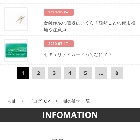
2023-10-24
合鍵作成の値段はいくら？種類ごとの費用相
場や注意点...
2020-07-17
セキュリティカードってなに？？
1
2
3
4
5
…
8
合鍵
>
ブログTOP
>
鍵の雑学 一覧
INFOMATION