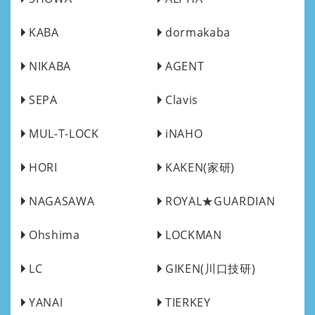
KABA
dormakaba
NIKABA
AGENT
SEPA
Clavis
MUL-T-LOCK
iNAHO
HORI
KAKEN(家研)
NAGASAWA
ROYAL★GUARDIAN
Ohshima
LOCKMAN
LC
GIKEN(川口技研)
YANAI
TIERKEY