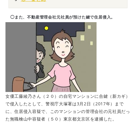
◯また、不動産管理会社元社員が
預けた
鍵で住居侵入。
女優工藤綾乃さん（２０）の自宅マンションに合鍵（新カギ）
で侵入したとして、警視庁大塚署は3月2日（2017年）まで
に、住居侵入容疑で、このマンションの管理会社の元社員だっ
た無職檜山中容疑者（５０）東京都文京区を逮捕した。