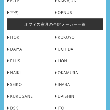
ECLE
KAWAJUN
古代
OPNUS
オフィス家具の合鍵メーカー一覧
ITOKI
KOKUYO
DAIYA
UCHIDA
PLUS
LION
NAIKI
OKAMURA
SEIKO
INABA
KUROGANE
DAISHIN
DSK
ITO