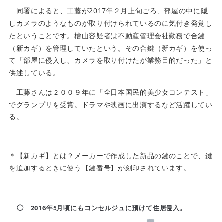
同署によると、工藤が2017年２月上旬ごろ、部屋の中に隠
しカメラのようなものが取り付けられているのに気付き発覚し
たということです。檜山容疑者は不動産管理会社勤務で合鍵
（新カギ）を管理していたという。その合鍵（新カギ）を使っ
て「部屋に侵入し、カメラを取り付けたが業務目的だった」と
供述している。
工藤さんは２００９年に「全日本国民的美少女コンテスト」
でグランプリを受賞。ドラマや映画に出演するなど活躍してい
る。
＊【新カギ】とは？メーカーで作成した新品の鍵のことで、鍵
を追加するときに使う【鍵番号】が刻印されています。
◯ 2016年5月頃にもコンセルジュに
預けて
住居侵入。