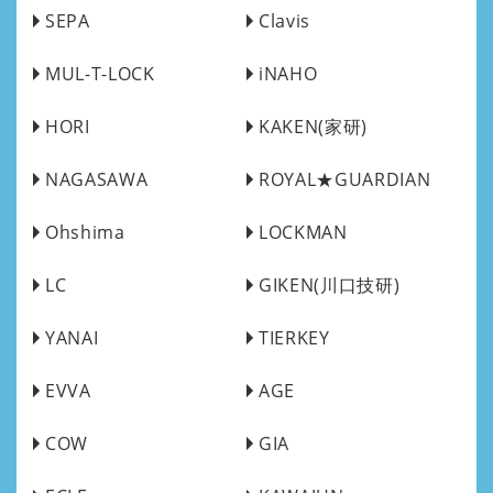
SEPA
Clavis
MUL-T-LOCK
iNAHO
HORI
KAKEN(家研)
NAGASAWA
ROYAL★GUARDIAN
Ohshima
LOCKMAN
LC
GIKEN(川口技研)
YANAI
TIERKEY
EVVA
AGE
COW
GIA