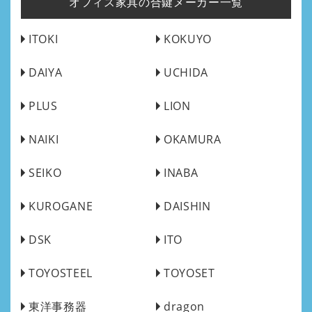
オフィス家具の合鍵メーカー一覧
ITOKI
KOKUYO
DAIYA
UCHIDA
PLUS
LION
NAIKI
OKAMURA
SEIKO
INABA
KUROGANE
DAISHIN
DSK
ITO
TOYOSTEEL
TOYOSET
東洋事務器
dragon