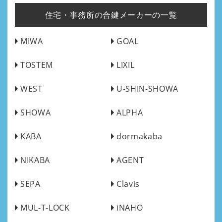
住宅・事務所の合鍵メーカーの一覧
MIWA
GOAL
TOSTEM
LIXIL
WEST
U-SHIN-SHOWA
SHOWA
ALPHA
KABA
dormakaba
NIKABA
AGENT
SEPA
Clavis
MUL-T-LOCK
iNAHO