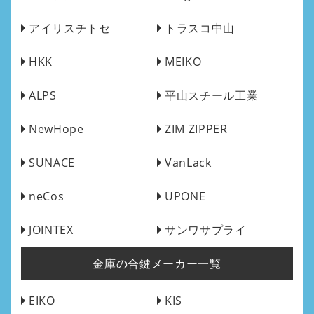
アイリスチトセ
トラスコ中山
HKK
MEIKO
ALPS
平山スチール工業
NewHope
ZIM ZIPPER
SUNACE
VanLack
neCos
UPONE
JOINTEX
サンワサプライ
金庫の合鍵メーカー一覧
EIKO
KIS