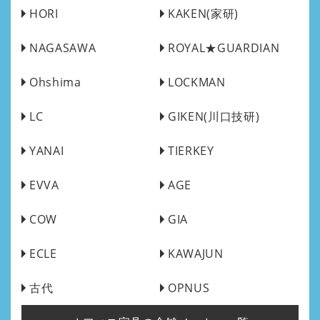
HORI
KAKEN(家研)
NAGASAWA
ROYAL★GUARDIAN
Ohshima
LOCKMAN
LC
GIKEN(川口技研)
YANAI
TIERKEY
EVVA
AGE
COW
GIA
ECLE
KAWAJUN
古代
OPNUS