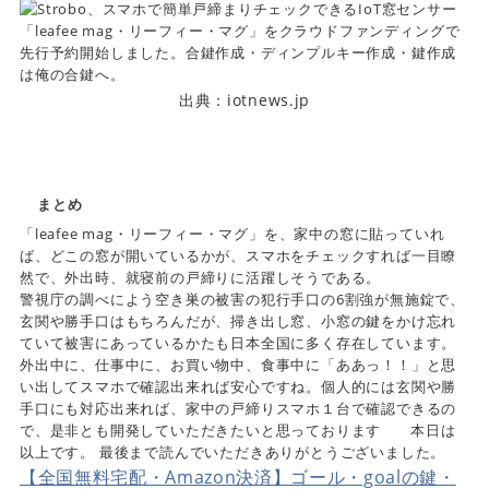
出典：iotnews.jp
まとめ
「leafee mag・リーフィー・マグ」を、家中の窓に貼っていれ
ば、どこの窓が開いているかが、スマホをチェックすれば一目瞭
然で、外出時、就寝前の戸締りに活躍しそうである。
警視庁の調べによう空き巣の被害の犯行手口の6割強が無施錠で、
玄関や勝手口はもちろんだが、掃き出し窓、小窓の鍵をかけ忘れ
ていて被害にあっているかたも日本全国に多く存在しています。
外出中に、仕事中に、お買い物中、食事中に「ああっ！！」と思
い出してスマホで確認出来れば安心ですね。個人的には玄関や勝
手口にも対応出来れば、家中の戸締りスマホ１台で確認できるの
で、是非とも開発していただきたいと思っております 本日は
以上です。 最後まで読んでいただきありがとうございました。
【全国無料宅配・Amazon決済】ゴール・goalの鍵・