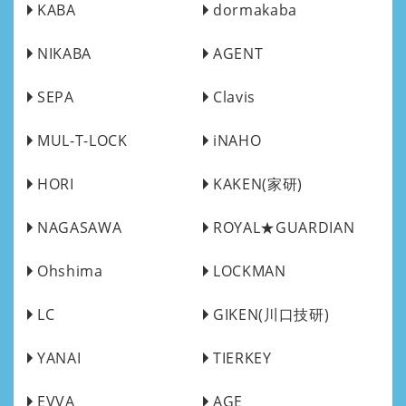
KABA
dormakaba
NIKABA
AGENT
SEPA
Clavis
MUL-T-LOCK
iNAHO
HORI
KAKEN(家研)
NAGASAWA
ROYAL★GUARDIAN
Ohshima
LOCKMAN
LC
GIKEN(川口技研)
YANAI
TIERKEY
EVVA
AGE