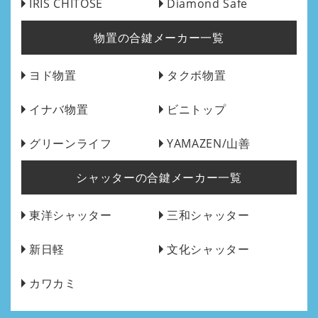
IRIS CHITOSE
Diamond Safe
物置の合鍵メーカー一覧
ヨド物置
タクボ物置
イナバ物置
ビニトップ
グリーンライフ
YAMAZEN/山善
シャッターの合鍵メーカー一覧
東洋シャッター
三和シャッター
新日軽
文化シャッター
カワカミ