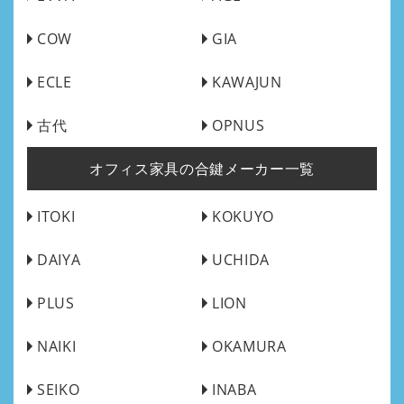
COW
GIA
ECLE
KAWAJUN
古代
OPNUS
オフィス家具の合鍵メーカー一覧
ITOKI
KOKUYO
DAIYA
UCHIDA
PLUS
LION
NAIKI
OKAMURA
SEIKO
INABA