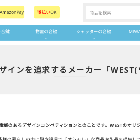
AmazonPay
後払い
OK
の合鍵
物置の合鍵
シャッターの合鍵
MIW
ザインを追求するメーカー「WEST(
も権威のあるデザインコンペティションとのことです。WESTのオリ
で、皆様の暮らしの中に鍵や建具で「オシャレ」な商品や製品を提供