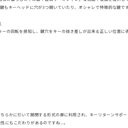
の鍵もキーヘッドに穴が3つ開いていたり、オシャレで特徴的な鍵で
t
ムというキーの回転を感知し、鍵穴をキーの抜き差しが出来る正しい位置
を左右のどちらかに引いて開閉する形式の扉に利用され、キーリターンサポー
能性にもこだわりがあるのですね…。