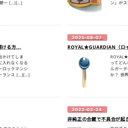
 […][…]
ン」がスゴ
2025-08-07
る方...
ROYAL★GUARDIAN（ロ
出かけてしま
ROYAL
に入れなくなる
ってどんな
トロックマンシ
ルガーデ
ンス […][…]
か？ 世界
2022-02-24
非純正の合鍵で不具合が起