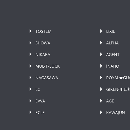
TOSTEM
LIXIL
SHOWA
ALPHA
NIKABA
AGENT
MUL-T-LOCK
iNAHO
NAGASAWA
ROYAL★GU
LC
GIKEN(川口
EVVA
AGE
ECLE
KAWAJUN