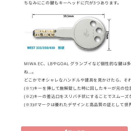
ちなみにこの鍵もキーヘッドに穴が3つあります。
MIWA EC、LBやGOAL グランブイなど個性的
ね…。
どこかでオシャレなハンドルや建具を見かけたら、それ
(※1)キーを挿して施解錠した時に回したキーが元の
(※2)キーの差込口をスリバチ状にすることでスムーズ
(※3)iFマークは優れたデザインと高品質の証とし