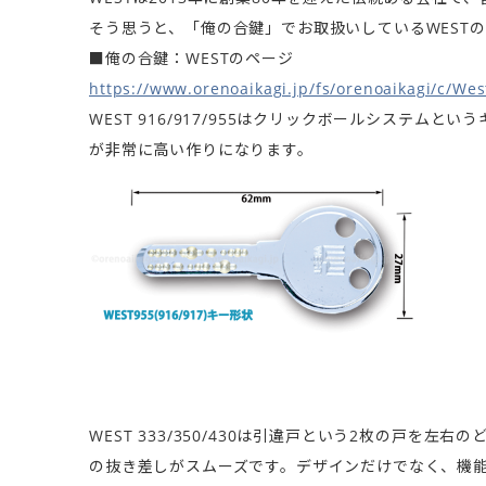
そう思うと、「俺の合鍵」でお取扱いしているWEST
■俺の合鍵：WESTのページ
https://www.orenoaikagi.jp/fs/orenoaikagi/c/Wes
WEST 916/917/955はクリックボールシステ
が非常に高い作りになります。
WEST 333/350/430は引違戸という2枚の戸
の抜き差しがスムーズです。デザインだけでなく、機