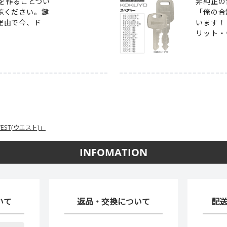
を作ることつい
非純正の
覧ください。鍵
「俺の合
理由で今、ド
います！
リット・
ST(ウエスト)」
INFOMATION
いて
返品・交換について
配