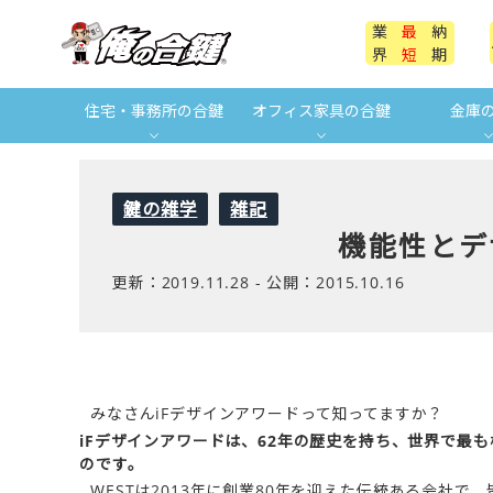
業
最
納
界
短
期
住宅・事務所の合鍵
オフィス家具の合鍵
金庫
鍵の雑学
雑記
機能性とデ
更新：
2019.11.28
- 公開：
2015.10.16
みなさんiFデザインアワードって知ってますか？
iFデザインアワードは、62年の歴史を持ち、世界で最
のです。
WESTは2013年に創業80年を迎えた伝統ある会社