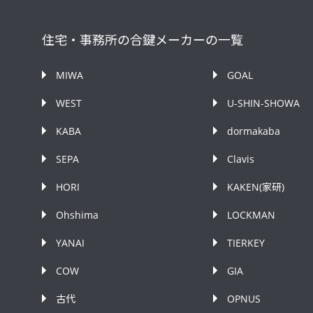
住宅・事務所の合鍵メーカーの一覧
MIWA
GOAL
WEST
U-SHIN-SHOWA
KABA
dormakaba
SEPA
Clavis
HORI
KAKEN(家研)
Ohshima
LOCKMAN
YANAI
TIERKEY
COW
GIA
古代
OPNUS