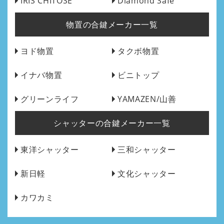
IRIS CHITOSE
Diamond Safe
物置の合鍵メーカー一覧
ヨド物置
タクボ物置
イナバ物置
ビニトップ
グリーンライフ
YAMAZEN/山善
シャッターの合鍵メーカー一覧
東洋シャッター
三和シャッター
新日軽
文化シャッター
カワカミ