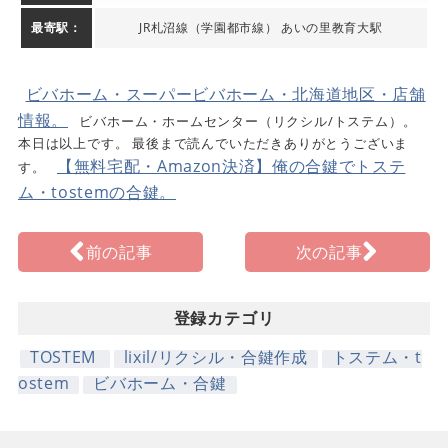
最寄駅：
JR札沼線（学園都市線） あいの里教育大駅
ビバホーム・スーパービバホーム・北海道地区・店舗
情報。
ビバホーム・ホームセンター（リクシル/トステム）。
本日は以上です。 最後まで読んでいただきありがとうございま
【無料宅配・Amazon決済】俺の合鍵でトステ
す。
ム・tostemの合鍵。
前の記事
次の記事
登録カテゴリ
TOSTEM
lixil/リクシル・合鍵作成
トステム・t
ostem
ビバホーム・合鍵