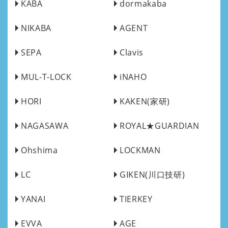
KABA
dormakaba
NIKABA
AGENT
SEPA
Clavis
MUL-T-LOCK
iNAHO
HORI
KAKEN(家研)
NAGASAWA
ROYAL★GUARDIAN
Ohshima
LOCKMAN
LC
GIKEN(川口技研)
YANAI
TIERKEY
EVVA
AGE