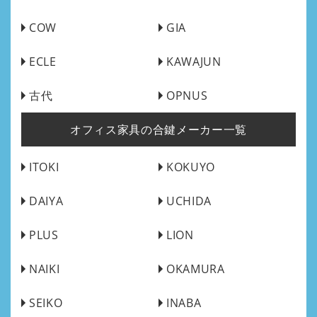
COW
GIA
ECLE
KAWAJUN
古代
OPNUS
オフィス家具の合鍵メーカー一覧
ITOKI
KOKUYO
DAIYA
UCHIDA
PLUS
LION
NAIKI
OKAMURA
SEIKO
INABA