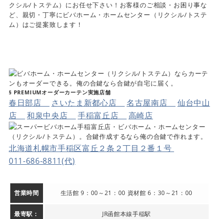
クシル/トステム）にお任せ下さい！お客様のご相談・お困り事な
ど、親切・丁寧にビバホーム・ホームセンター（リクシル/トステ
ム）はご提案致します！
§ PREMIUMオーダーカーテン実施店舗
春日部店
さいたま新都心店
名古屋南店
仙台中山
店
和泉中央店
手稲富丘店
高崎店
北海道札幌市手稲区富丘２条２丁目２番１号
011-686-8811(代)
営業時間
生活館 9：00～21：00 資材館 6：30～21：00
最寄駅：
JR函館本線手稲駅