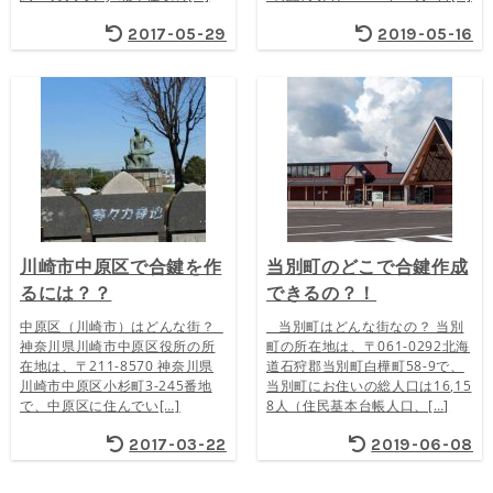
2017-05-29
2019-05-16
川崎市中原区で合鍵を作
当別町のどこで合鍵作成
るには？？
できるの？！
中原区（川崎市）はどんな街？
当別町はどんな街なの？ 当別
神奈川県川崎市中原区役所の所
町の所在地は、〒061-0292北海
在地は、〒211-8570 神奈川県
道石狩郡当別町白樺町58-9で、
川崎市中原区小杉町3-245番地
当別町にお住いの総人口は16,15
で、中原区に住んでい[…]
8人（住民基本台帳人口、[…]
2017-03-22
2019-06-08