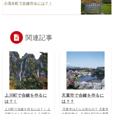
小清水町で合鍵作るには？！
関連記事
上川町で合鍵を作るに
天童市で合鍵を作るに
は？！
は？？
上川町で合鍵を作るには？！ 上
天童市はどんな街なの？ 天童市
川町はどんな街なの？ 上川町の
の所在地は、〒994-8510山形県