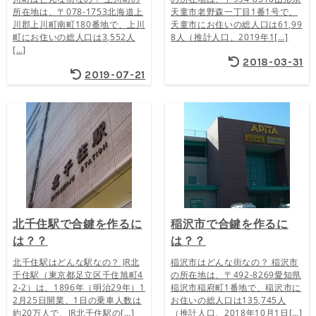
所在地は、〒078-1753北海道上
天童市老野森一丁目1番1号で、
川郡上川町南町180番地で、上川
天童市にお住いの総人口は61,99
町にお住いの総人口は3,552人
8人（推計人口、2019年1[…]
[…]
2018-03-31
2019-07-21
北千住駅で合鍵を作るに
稲沢市で合鍵を作るに
は？？
は？？
北千住駅はどんな駅なの？ JR北
稲沢市はどんな街なの？ 稲沢市
千住駅（東京都足立区千住旭町4
の所在地は、〒492-8269愛知県
2-2）は、1896年（明治29年）1
稲沢市稲府町1番地で、稲沢市に
2月25日開業、1日の乗車人数は
お住いの総人口は135,745人
約20万人で、JR北千住駅の[…]
（推計人口、2018年10月1日[…]