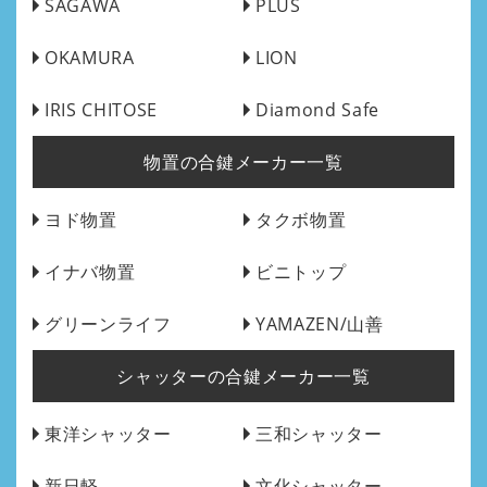
SAGAWA
PLUS
OKAMURA
LION
IRIS CHITOSE
Diamond Safe
物置の合鍵メーカー一覧
ヨド物置
タクボ物置
イナバ物置
ビニトップ
グリーンライフ
YAMAZEN/山善
シャッターの合鍵メーカー一覧
東洋シャッター
三和シャッター
新日軽
文化シャッター