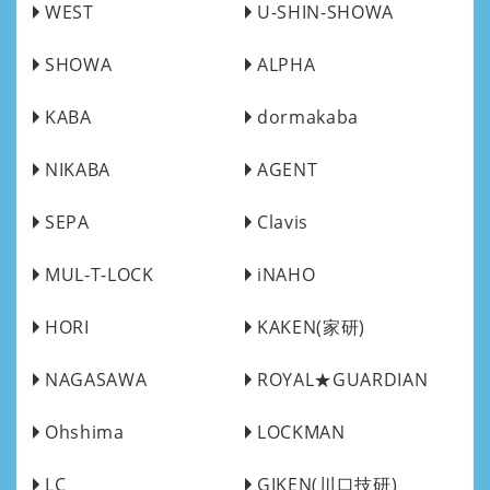
WEST
U-SHIN-SHOWA
SHOWA
ALPHA
KABA
dormakaba
NIKABA
AGENT
SEPA
Clavis
MUL-T-LOCK
iNAHO
HORI
KAKEN(家研)
NAGASAWA
ROYAL★GUARDIAN
Ohshima
LOCKMAN
LC
GIKEN(川口技研)