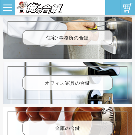
住宅･事務所の合鍵
オフィス家具の合鍵
金庫の合鍵