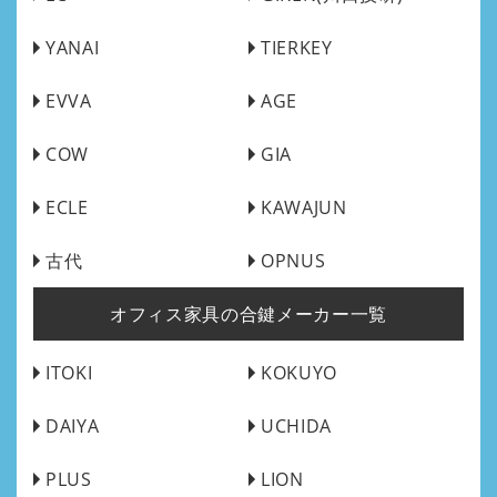
YANAI
TIERKEY
EVVA
AGE
COW
GIA
ECLE
KAWAJUN
古代
OPNUS
オフィス家具の合鍵メーカー一覧
ITOKI
KOKUYO
DAIYA
UCHIDA
PLUS
LION