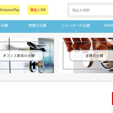
AmazonPay
後払い
OK
の合鍵
物置の合鍵
シャッターの合鍵
MIW
オフィス家具の合鍵
金庫の合鍵
！