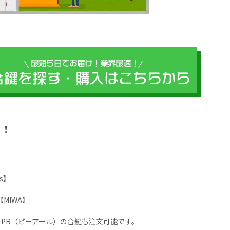
？！
avis】
【MIWA】
のPR（ピーアール）の合鍵も注文可能です。