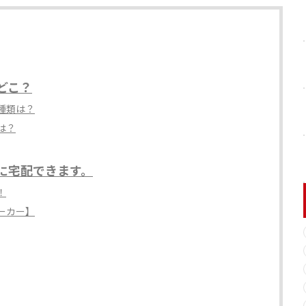
どこ？
種類は？
は？
に宅配できます。
！
ーカー】