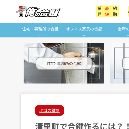
業
最
納
界
短
期
住宅・事務所の合鍵
オフィス家具の合鍵
金庫
住宅･事務所の合鍵
地域の鍵屋
清里町で合鍵作るには？