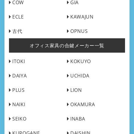
COW
GIA
ECLE
KAWAJUN
古代
OPNUS
オフィス家具の合鍵メーカー一覧
ITOKI
KOKUYO
DAIYA
UCHIDA
PLUS
LION
NAIKI
OKAMURA
SEIKO
INABA
KUROGANE
DAISHIN