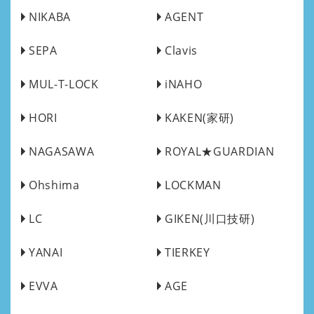
NIKABA
AGENT
SEPA
Clavis
MUL-T-LOCK
iNAHO
HORI
KAKEN(家研)
NAGASAWA
ROYAL★GUARDIAN
Ohshima
LOCKMAN
LC
GIKEN(川口技研)
YANAI
TIERKEY
EVVA
AGE