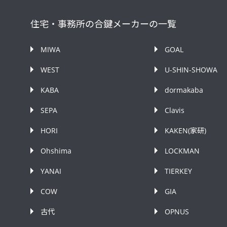
住宅・事務所の合鍵メーカーの一覧
MIWA
GOAL
WEST
U-SHIN-SHOWA
KABA
dormakaba
SEPA
Clavis
HORI
KAKEN(家研)
Ohshima
LOCKMAN
YANAI
TIERKEY
COW
GIA
古代
OPNUS