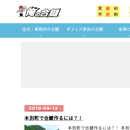
業
最
納
界
短
期
住宅・事務所の合鍵
オフィス家具の合鍵
金庫
2019-09-12
本別町で合鍵作るには？！
本別町で合鍵作るには？！ 本