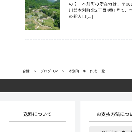
の？ 本別町の所在地は、〒089
川郡本別町北2丁目4番1号で、
の総人口[…]
合鍵
>
ブログTOP
>
本別町・キー作成 一覧
送料について
お支払方法につ