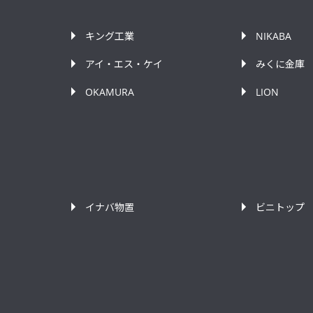
キング工業
NIKABA
アイ・エス・ケイ
みくに金庫
OKAMURA
LION
イナバ物置
ビニトップ