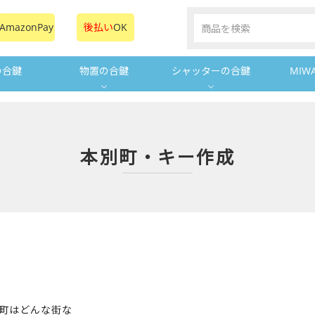
AmazonPay
後払い
OK
の合鍵
物置の合鍵
シャッターの合鍵
MIW
本別町・キー作成
別町はどんな街な