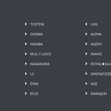
TOSTEM
LIXIL
SHOWA
ALPHA
NIKABA
AGENT
MUL-T-LOCK
iNAHO
NAGASAWA
ROYAL★GU
LC
GIKEN(川口
EVVA
AGE
ECLE
KAWAJUN