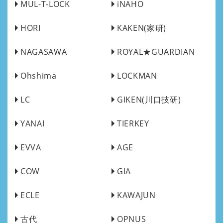
MUL-T-LOCK
iNAHO
HORI
KAKEN(家研)
NAGASAWA
ROYAL★GUARDIAN
Ohshima
LOCKMAN
LC
GIKEN(川口技研)
YANAI
TIERKEY
EVVA
AGE
COW
GIA
ECLE
KAWAJUN
古代
OPNUS