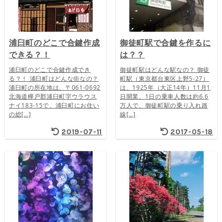
浦臼町のどこで合鍵作成
御徒町駅で合鍵を作るに
できる？！
は？？
浦臼町のどこで合鍵作成でき
御徒町駅はどんな駅なの？ 御徒
る？！ 浦臼町はどんな街なの？
町駅（東京都台東区上野5-27）
浦臼町の所在地は、〒061-0692
は、1925年（大正14年）11月1
北海道樺戸郡浦臼町字ウラウス
日開業、1日の乗車人数は約6.6
ナイ183-15で、浦臼町にお住い
万人で、御徒町駅の乗り入れ路
の総[…]
線[…]
2019-07-11
2017-05-18