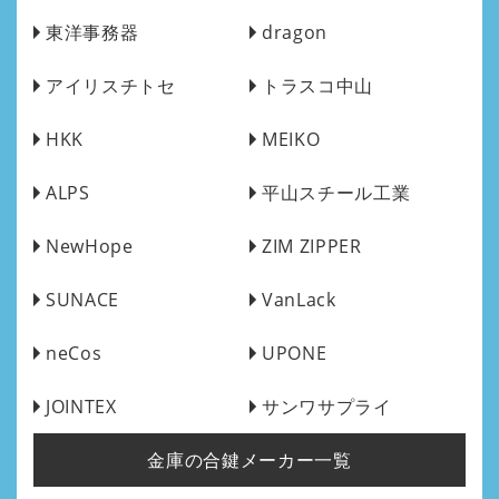
東洋事務器
dragon
アイリスチトセ
トラスコ中山
HKK
MEIKO
ALPS
平山スチール工業
NewHope
ZIM ZIPPER
SUNACE
VanLack
neCos
UPONE
JOINTEX
サンワサプライ
金庫の合鍵メーカー一覧