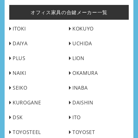
オフィス家具の合鍵メーカー一覧
ITOKI
KOKUYO
DAIYA
UCHIDA
PLUS
LION
NAIKI
OKAMURA
SEIKO
INABA
KUROGANE
DAISHIN
DSK
ITO
TOYOSTEEL
TOYOSET