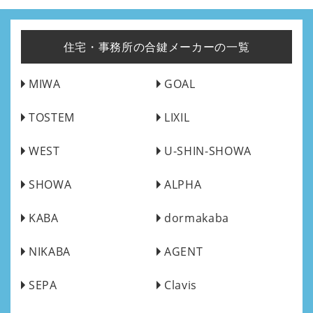
住宅・事務所の合鍵メーカーの一覧
MIWA
GOAL
TOSTEM
LIXIL
WEST
U-SHIN-SHOWA
SHOWA
ALPHA
KABA
dormakaba
NIKABA
AGENT
SEPA
Clavis