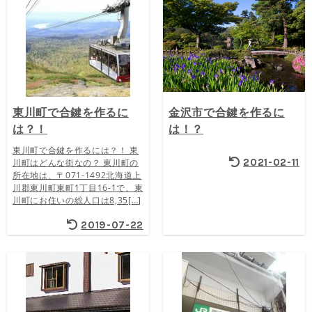
東川町で合鍵を作るに
金沢市で合鍵を作るに
は？！
は！？
東川町で合鍵を作るには？！ 東
2021-02-11
川町はどんな街なの？ 東川町の
所在地は、〒071-1492北海道上
川郡東川町東町1丁目16-1で、東
川町にお住いの総人口は8,35[…]
2019-07-22