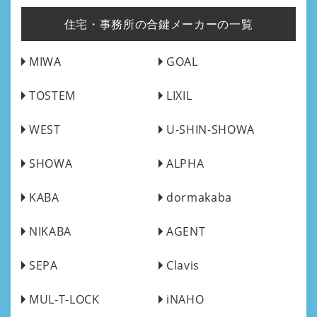
住宅・事務所の合鍵メーカーの一覧
MIWA
GOAL
TOSTEM
LIXIL
WEST
U-SHIN-SHOWA
SHOWA
ALPHA
KABA
dormakaba
NIKABA
AGENT
SEPA
Clavis
MUL-T-LOCK
iNAHO