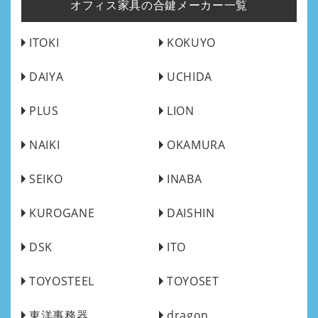
オフィス家具の合鍵メーカー一覧
ITOKI
KOKUYO
DAIYA
UCHIDA
PLUS
LION
NAIKI
OKAMURA
SEIKO
INABA
KUROGANE
DAISHIN
DSK
ITO
TOYOSTEEL
TOYOSET
東洋事務器
dragon