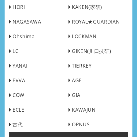
HORI
KAKEN(家研)
NAGASAWA
ROYAL★GUARDIAN
Ohshima
LOCKMAN
LC
GIKEN(川口技研)
YANAI
TIERKEY
EVVA
AGE
COW
GIA
ECLE
KAWAJUN
古代
OPNUS