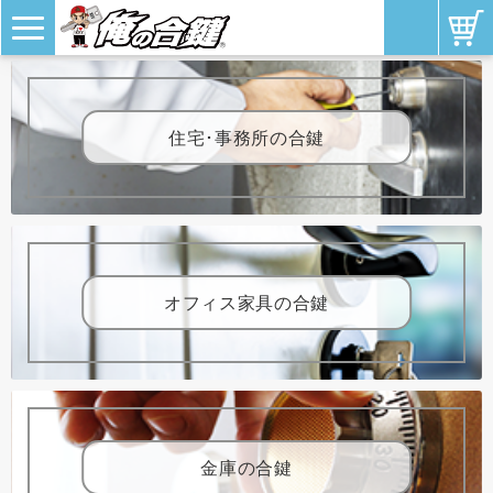
住宅･事務所の合鍵
オフィス家具の合鍵
金庫の合鍵