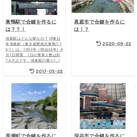
巣鴨駅で合鍵を作るに
真庭市で合鍵を作るに
は？？！
は！？
鴻巣駅はどんな駅なの？ JR東日
2020-09-22
本鴻巣駅（東京都豊島区巣鴨1-1
6-1）は、1903年（明治36年）4
月1日開業、1日の乗車人数は約
7.6万人です。鴻巣駅の乗り[…]
2017-05-22
長瀞町で合鍵を作るに
深谷市で合鍵を作るに