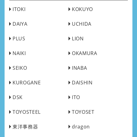
ITOKI
KOKUYO
DAIYA
UCHIDA
PLUS
LION
NAIKI
OKAMURA
SEIKO
INABA
KUROGANE
DAISHIN
DSK
ITO
TOYOSTEEL
TOYOSET
東洋事務器
dragon