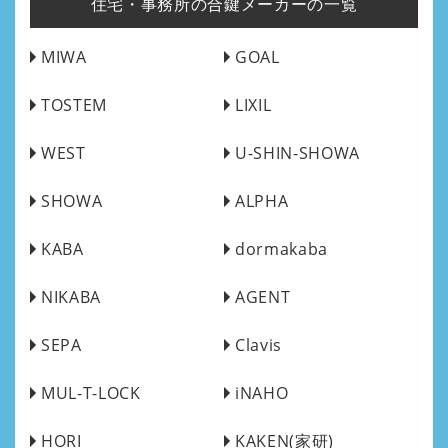
住宅・事務所の合鍵メーカーの一覧
MIWA
GOAL
TOSTEM
LIXIL
WEST
U-SHIN-SHOWA
SHOWA
ALPHA
KABA
dormakaba
NIKABA
AGENT
SEPA
Clavis
MUL-T-LOCK
iNAHO
HORI
KAKEN(家研)