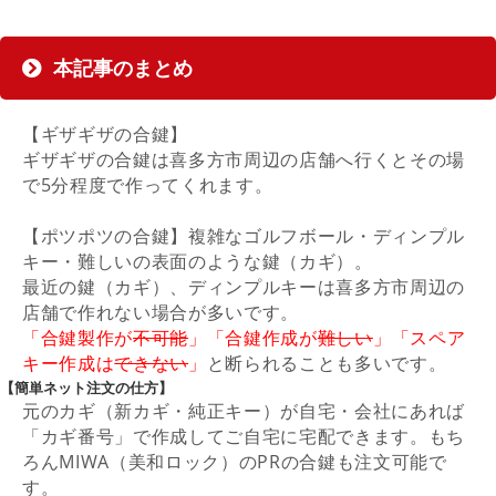
本記事のまとめ
【ギザギザの合鍵】
ギザギザの合鍵は喜多方市周辺の店舗へ行くとその場
で5分程度で作ってくれます。
【ポツポツの合鍵】複雑なゴルフボール・ディンプル
キー・難しいの表面のような鍵（カギ）。
最近の鍵（カギ）、ディンプルキーは喜多方市周辺の
店舗で作れない場合が多いです。
「合鍵製作が
不可能
」「合鍵作成が
難しい
」「スペア
キー作成は
できない
」
と断られることも多いです。
【簡単ネット注文の仕方】
元のカギ（新カギ・純正キー）が自宅・会社にあれば
「カギ番号」で作成してご自宅に宅配できます。もち
ろんMIWA（美和ロック）のPRの合鍵も注文可能で
す。