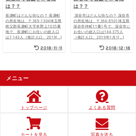
は？？
は？？
長瀞町はどんな街なの？ 長瀞町
深谷市はどんな街なの？ 深谷市
の所在地は、〒369-1304埼玉県
の所在地は、〒366-8501埼玉県
秩父郡長瀞町大字本野上1035番
深谷市仲町11番1号で、深谷市に
地で、長瀞町にお住いの総人口
お住いの総人口は144,375人
は7,143人（推計人口、2019[…]
（推計人口、2019年1月1[…]
2018-11-11
2018-12-18
メニュー
トップページ
よくある質問
カートを見る
写真を送る