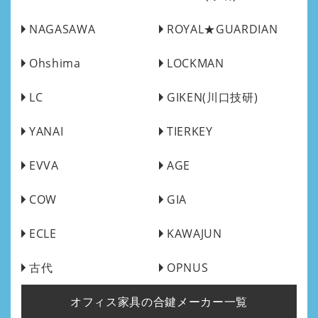
NAGASAWA
ROYAL★GUARDIAN
Ohshima
LOCKMAN
LC
GIKEN(川口技研)
YANAI
TIERKEY
EVVA
AGE
COW
GIA
ECLE
KAWAJUN
古代
OPNUS
オフィス家具の合鍵メーカー一覧