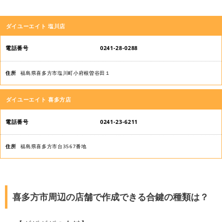
店
ダイユーエイト 塩川店
舗
名
0241-28-0288
電
福島県喜多方市塩川町小府根曽谷田１
話
番
ダイユーエイト 喜多方店
号
0241-23-6211
住
所
福島県喜多方市台3567番地
喜多方市周辺の店舗で作成できる合鍵の種類は？