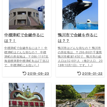
中標津町で合鍵作るに
鴨川市で合鍵を作るに
は？！
は？？
中標津町で合鍵作るには？！ 中
鴨川市はどんな街なの？ 鴨川市
標津町はどんな街なの？ 中標
の所在地は、〒296-8601千葉県
津町の所在地は、〒086-1197北
鴨川市横渚1450で、鴨川市の総
海道標津郡中標津町丸山2丁目22
人口は32,601人 （推計人口、20
で、中標津町にお住い[…]
18年10月1日）です。[…]
2019-09-23
2019-01-22