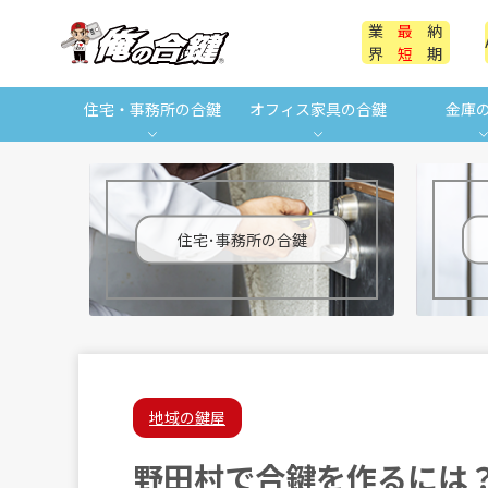
業
最
納
界
短
期
住宅・事務所の合鍵
オフィス家具の合鍵
金庫
住宅･事務所の合鍵
地域の鍵屋
野田村で合鍵を作るには