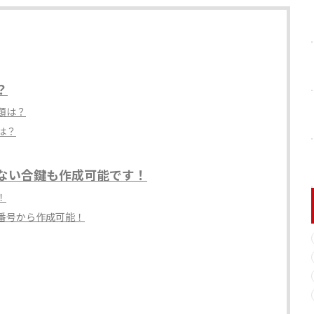
？
類は？
は？
ない合鍵も作成可能です！
！
番号から作成可能！