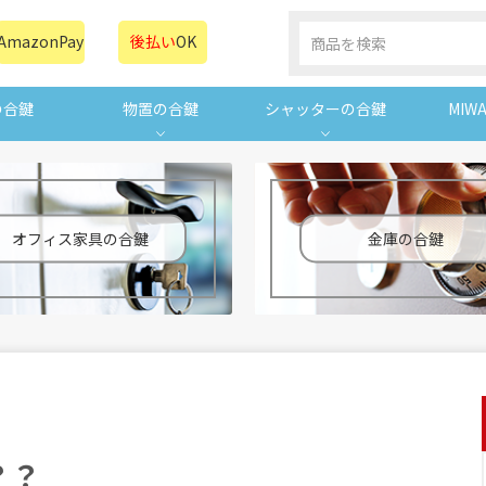
AmazonPay
後払い
OK
の合鍵
物置の合鍵
シャッターの合鍵
MIW
オフィス家具の合鍵
金庫の合鍵
？？