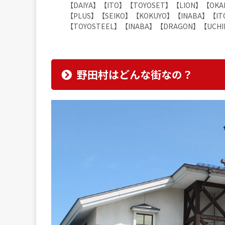
【DAIYA】【ITO】【TOYOSET】【LION】【OK
【PLUS】【SEIKO】【KOKUYO】【INABA】【IT
【TOYOSTEEL】【INABA】【DRAGON】【UC
野田村はどんな街なの？