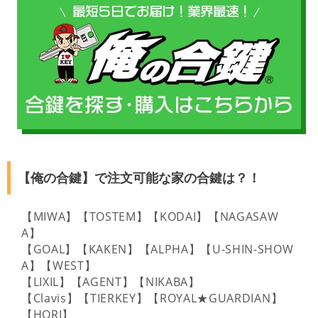
【俺の合鍵】で注文可能な家の合鍵は？！
【MIWA】【TOSTEM】【KODAI】【NAGASAW
A】
【GOAL】【KAKEN】【ALPHA】【U-SHIN-SHOW
A】【WEST】
【LIXIL】【AGENT】【NIKABA】
【Clavis】【TIERKEY】【ROYAL★GUARDIAN】
【HORI】