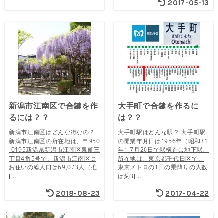
2017-05-13
新潟市江南区で合鍵を作
大手町で合鍵を作るに
るには？？
は？？
新潟市江南区はどんな街なの？
大手町駅はどんな駅？ 大手町駅
新潟市江南区の所在地は、〒950
の開業年月日は1956年（昭和31
-0195新潟県新潟市江南区泉町三
年）7月20日で駅構造は地下駅、
丁目4番5号で、新潟市江南区に
所在地は、東京都千代田区で、
お住いの総人口は69,073人（推
東京メトロの1日の乗降りの人数
[…]
は約3[…]
2018-08-23
2017-04-22