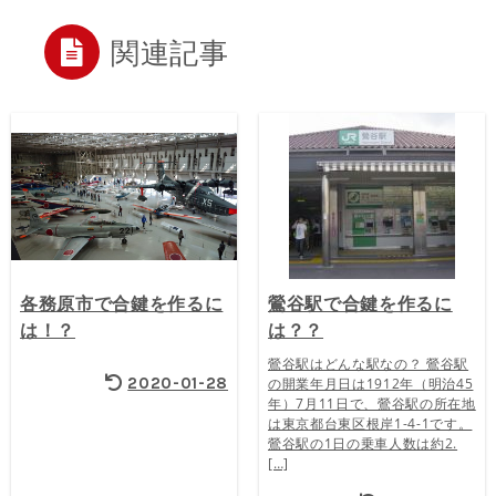
関連記事
各務原市で合鍵を作るに
鶯谷駅で合鍵を作るに
は！？
は？？
鶯谷駅はどんな駅なの？ 鶯谷駅
2020-01-28
の開業年月日は1912年（明治45
年）7月11日で、鶯谷駅の所在地
は東京都台東区根岸1-4-1です。
鶯谷駅の1日の乗車人数は約2.
[…]