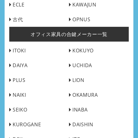
ECLE
KAWAJUN
古代
OPNUS
オフィス家具の合鍵メーカー一覧
ITOKI
KOKUYO
DAIYA
UCHIDA
PLUS
LION
NAIKI
OKAMURA
SEIKO
INABA
KUROGANE
DAISHIN