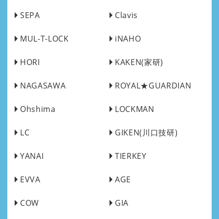
SEPA
Clavis
MUL-T-LOCK
iNAHO
HORI
KAKEN(家研)
NAGASAWA
ROYAL★GUARDIAN
Ohshima
LOCKMAN
LC
GIKEN(川口技研)
YANAI
TIERKEY
EVVA
AGE
COW
GIA