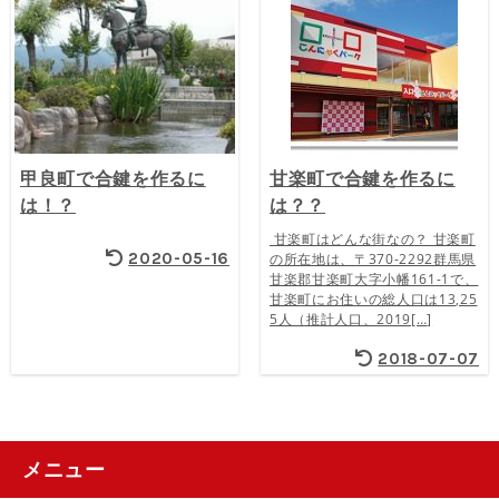
甲良町で合鍵を作るに
甘楽町で合鍵を作るに
は！？
は？？
甘楽町はどんな街なの？ 甘楽町
2020-05-16
の所在地は、〒370-2292群馬県
甘楽郡甘楽町大字小幡161-1で、
甘楽町にお住いの総人口は13,25
5人（推計人口、2019[…]
2018-07-07
メニュー