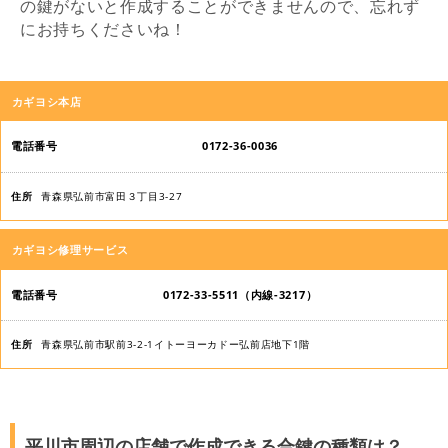
の鍵がないと作成することができませんので、忘れず
にお持ちくださいね！
店
カギヨシ本店
舗
名
0172-36-0036
電
青森県弘前市富田３丁目3-27
話
番
カギヨシ修理サービス
号
0172-33-5511（内線-3217）
住
所
青森県弘前市駅前3-2-1イトーヨーカドー弘前店地下1階
平川市周辺の店舗で作成できる合鍵の種類は？