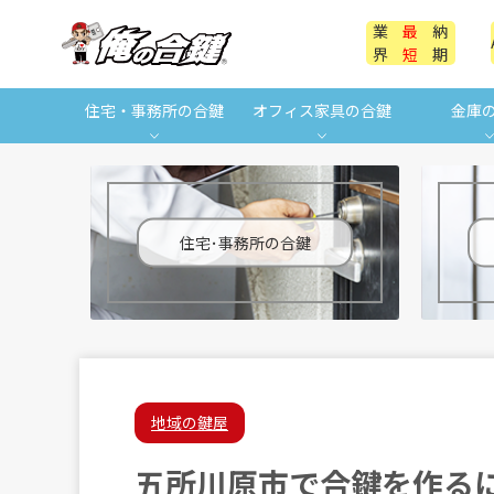
業
最
納
界
短
期
住宅・事務所の合鍵
オフィス家具の合鍵
金庫
住宅･事務所の合鍵
地域の鍵屋
五所川原市で合鍵を作る