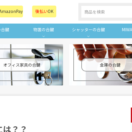
AmazonPay
後払い
OK
の合鍵
物置の合鍵
シャッターの合鍵
MIW
オフィス家具の合鍵
金庫の合鍵
には？？