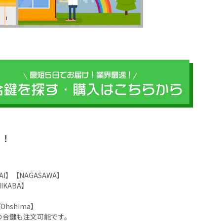
？！
M】
AI】【NAGASAWA】
IKABA】
Ohshima】
の合鍵も注文可能です。