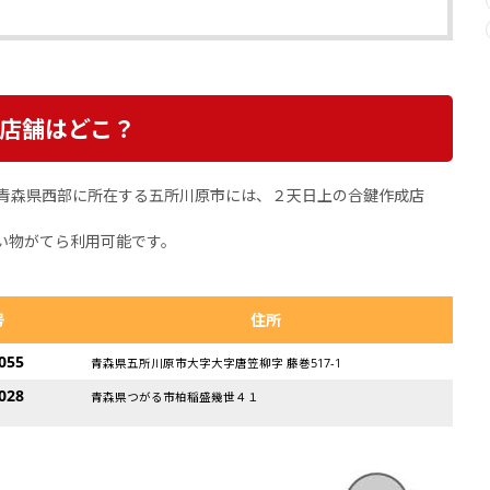
店舗はどこ？
青森県西部に所在する五所川原市には、２天日上の合鍵作成店
い物がてら利用可能です。
号
住所
055
青森県五所川原市大字大字唐笠柳字 藤巻517-1
028
青森県つがる市柏稲盛幾世４１