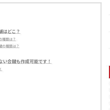
舗はどこ？
の種類は？
鍵の種類は？
ない合鍵も作成可能です！
！