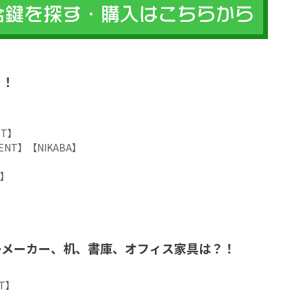
？！
L】
ST】
GENT】【NIKABA】
】
a】
ーメーカー、机、書庫、オフィス家具は？！
ET】