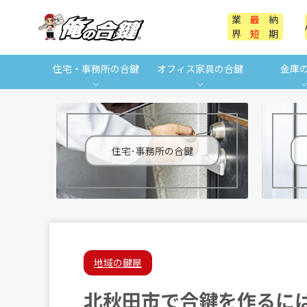
業
最
納
界
短
期
住宅・事務所の合鍵
オフィス家具の合鍵
金庫
住宅･事務所の合鍵
地域の鍵屋
北秋田市で合鍵を作るに