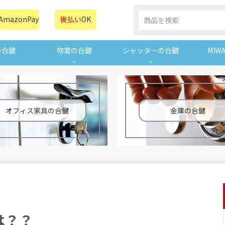
AmazonPay
後払い
OK
の合鍵
物置の合鍵
シャッターの合鍵
MIW
オフィス家具の合鍵
金庫の合鍵
は？？