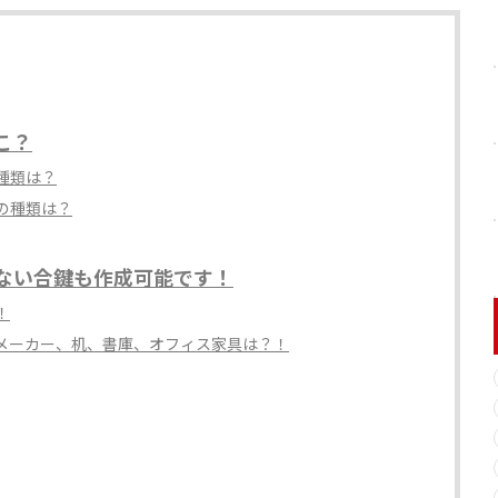
こ？
種類は？
の種類は？
ない合鍵も作成可能です！
！
メーカー、机、書庫、オフィス家具は？！