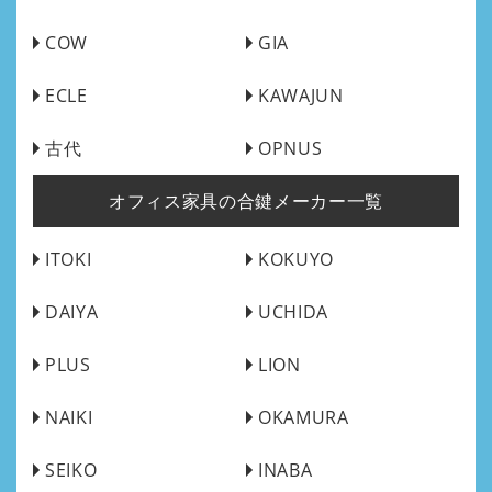
COW
GIA
ECLE
KAWAJUN
古代
OPNUS
オフィス家具の合鍵メーカー一覧
ITOKI
KOKUYO
DAIYA
UCHIDA
PLUS
LION
NAIKI
OKAMURA
SEIKO
INABA