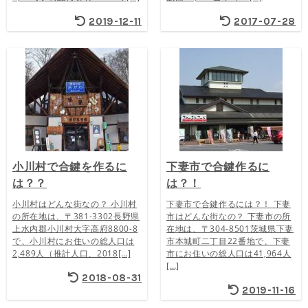
2019-12-11
2017-07-28
小川村で合鍵を作るに
下妻市で合鍵作るに
は？？
は？！
小川村はどんな街なの？ 小川村
下妻市で合鍵作るには？！ 下妻
の所在地は、〒381-3302長野県
市はどんな街なの？ 下妻市の所
上水内郡小川村大字高府8800-8
在地は、〒304-8501茨城県下妻
で、小川村にお住いの総人口は
市本城町二丁目22番地で、下妻
2,489人（推計人口、2018[…]
市にお住いの総人口は41,964人
[…]
2018-08-31
2019-11-16