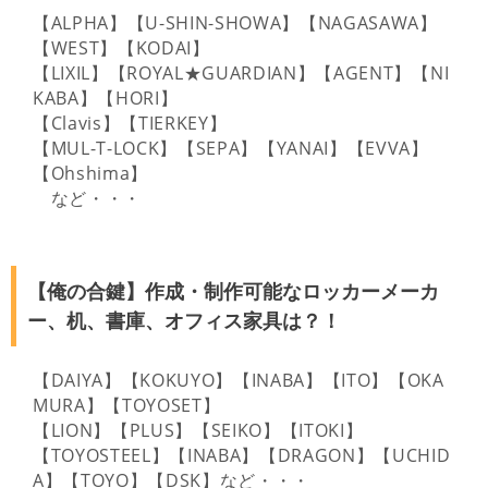
【ALPHA】【U-SHIN-SHOWA】【NAGASAWA】
【WEST】【KODAI】
【LIXIL】【ROYAL★GUARDIAN】【AGENT】【NI
KABA】【HORI】
【Clavis】【TIERKEY】
【MUL-T-LOCK】【SEPA】【YANAI】【EVVA】
【Ohshima】
など・・・
【俺の合鍵】作成・制作可能なロッカーメーカ
ー、机、書庫、オフィス家具は？！
【DAIYA】【KOKUYO】【INABA】【ITO】【OKA
MURA】【TOYOSET】
【LION】【PLUS】【SEIKO】【ITOKI】
【TOYOSTEEL】【INABA】【DRAGON】【UCHID
A】【TOYO】【DSK】など・・・