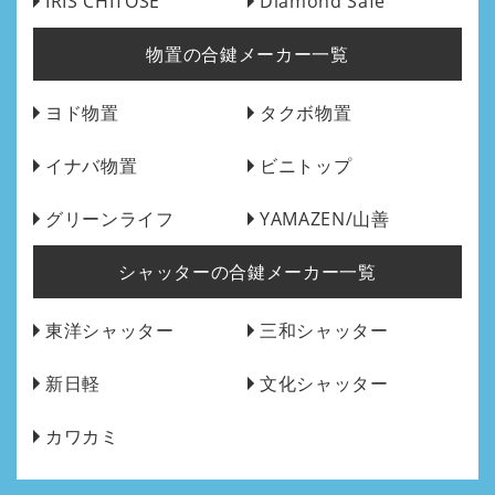
IRIS CHITOSE
Diamond Safe
物置の合鍵メーカー一覧
ヨド物置
タクボ物置
イナバ物置
ビニトップ
グリーンライフ
YAMAZEN/山善
シャッターの合鍵メーカー一覧
東洋シャッター
三和シャッター
新日軽
文化シャッター
カワカミ