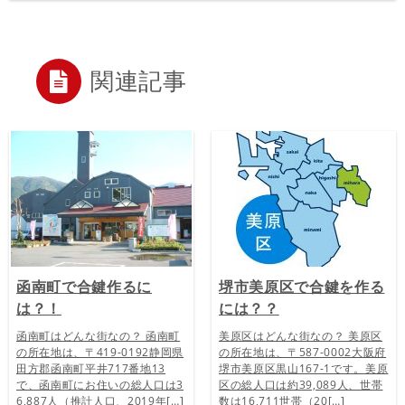
関連記事
函南町で合鍵作るに
堺市美原区で合鍵を作る
は？！
には？？
函南町はどんな街なの？ 函南町
美原区はどんな街なの？ 美原区
の所在地は、〒419-0192静岡県
の所在地は、〒587-0002大阪府
田方郡函南町平井717番地13
堺市美原区黒山167-1です。美原
で、函南町にお住いの総人口は3
区の総人口は約39,089人、世帯
6,887人（推計人口、2019年[…]
数は16,711世帯（20[…]