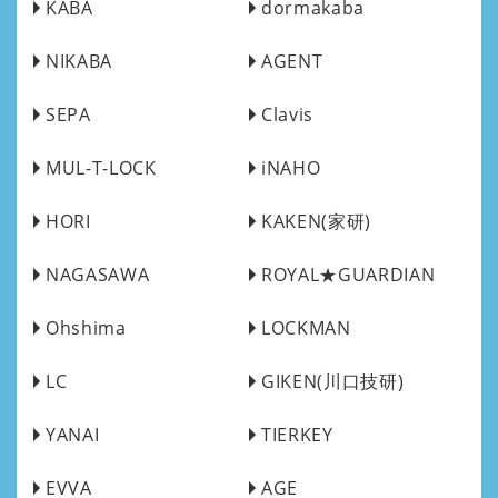
KABA
dormakaba
NIKABA
AGENT
SEPA
Clavis
MUL-T-LOCK
iNAHO
HORI
KAKEN(家研)
NAGASAWA
ROYAL★GUARDIAN
Ohshima
LOCKMAN
LC
GIKEN(川口技研)
YANAI
TIERKEY
EVVA
AGE