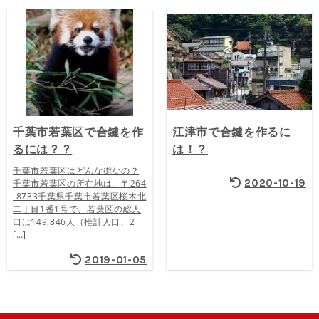
千葉市若葉区で合鍵を作
江津市で合鍵を作るに
るには？？
は！？
千葉市若葉区はどんな街なの？
2020-10-19
千葉市若葉区の所在地は、〒264
-8733千葉県千葉市若葉区桜木北
二丁目1番1号で、若葉区の総人
口は149,846人（推計人口、2
[…]
2019-01-05