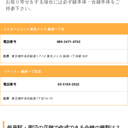
お取り寄せをする場合には必ず鍵本体・合鍵本体をご
持参下さい。
店
ミスターミニット東京メトロ 銀座一丁目
舗
名
080-3471-6702
電
東京都中央区銀座1-7-12 東京メトロ 銀座一丁目駅 B2F
話
番
リアット！ 銀座一丁目店
号
03-5159-2022
住
所
東京都中央区銀座1丁目14-10
銀座駅・周辺の店舗で作成できる合鍵の種類は？