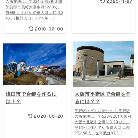
2020-11-27
の所在地は、〒321-3493栃木県
芳賀郡市貝町大字市塙1280で、
市貝町にお住いの総人口は11,90
4人（推計人口、2019年[…]
2018-06-08
浅口市で合鍵を作るに
大阪市平野区で合鍵を作
は！？
るには？？
平野区はどんな街なの？ 平野区
2020-09-20
の所在地は、〒530-8201大阪府
大阪市北区中之島1-3-20です。
平野区に住んでいる総人口は約1
97,850人、世帯数は97,[…]