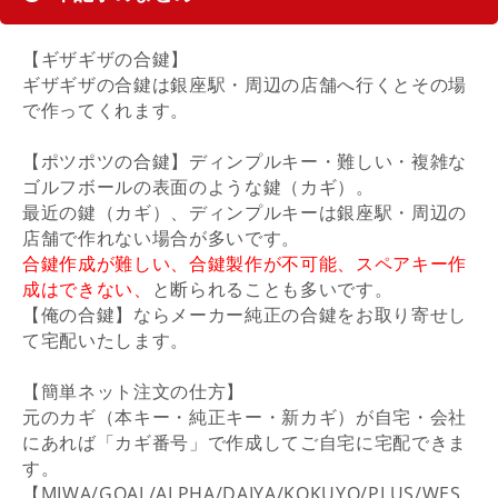
【ギザギザの合鍵】
ギザギザの合鍵は銀座駅・周辺の店舗へ行くとその場
で作ってくれます。
【ポツポツの合鍵】ディンプルキー・難しい・複雑な
ゴルフボールの表面のような鍵（カギ）。
最近の鍵（カギ）、ディンプルキーは銀座駅・周辺の
店舗で作れない場合が多いです。
合鍵作成が難しい、合鍵製作が不可能、スペアキー作
成はできない、
と断られることも多いです。
【俺の合鍵】ならメーカー純正の合鍵をお取り寄せし
て宅配いたします。
【簡単ネット注文の仕方】
元のカギ（本キー・純正キー・新カギ）が自宅・会社
にあれば「カギ番号」で作成してご自宅に宅配できま
す。
【MIWA/GOAL/ALPHA/DAIYA/KOKUYO/PLUS/WES