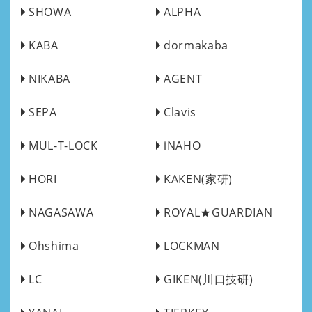
SHOWA
ALPHA
KABA
dormakaba
NIKABA
AGENT
SEPA
Clavis
MUL-T-LOCK
iNAHO
HORI
KAKEN(家研)
NAGASAWA
ROYAL★GUARDIAN
Ohshima
LOCKMAN
LC
GIKEN(川口技研)