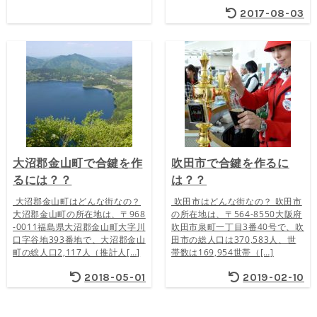
2017-08-03
大沼郡金山町で合鍵を作
吹田市で合鍵を作るに
るには？？
は？？
大沼郡金山町はどんな街なの？
吹田市はどんな街なの？ 吹田市
大沼郡金山町の所在地は、〒968
の所在地は、〒564-8550大阪府
-0011福島県大沼郡金山町大字川
吹田市泉町一丁目3番40号で、吹
口字谷地393番地で、大沼郡金山
田市の総人口は370,583人、世
町の総人口2,117人（推計人[…]
帯数は169,954世帯（[…]
2018-05-01
2019-02-10