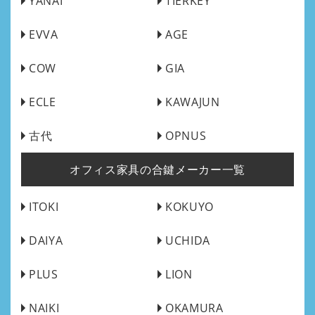
YANAI
TIERKEY
EVVA
AGE
COW
GIA
ECLE
KAWAJUN
古代
OPNUS
オフィス家具の合鍵メーカー一覧
ITOKI
KOKUYO
DAIYA
UCHIDA
PLUS
LION
NAIKI
OKAMURA