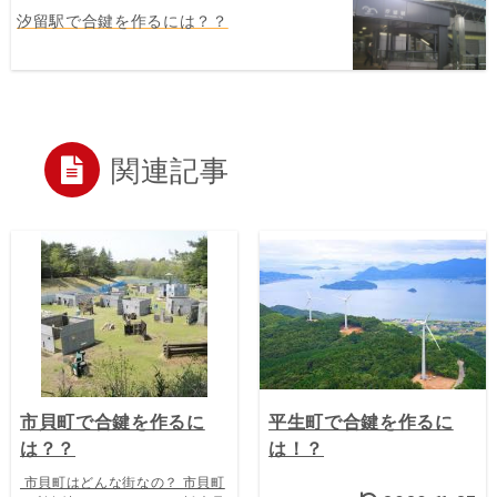
汐留駅で合鍵を作るには？？
関連記事
市貝町で合鍵を作るに
平生町で合鍵を作るに
は？？
は！？
市貝町はどんな街なの？ 市貝町