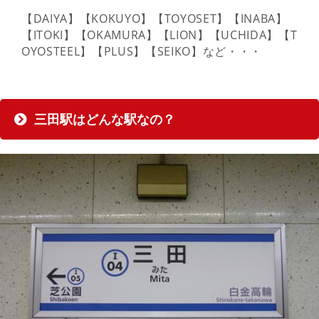
【DAIYA】【KOKUYO】【TOYOSET】【INABA】
【ITOKI】【OKAMURA】【LION】【UCHIDA】【T
OYOSTEEL】【PLUS】【SEIKO】など・・・
三田駅はどんな駅なの？