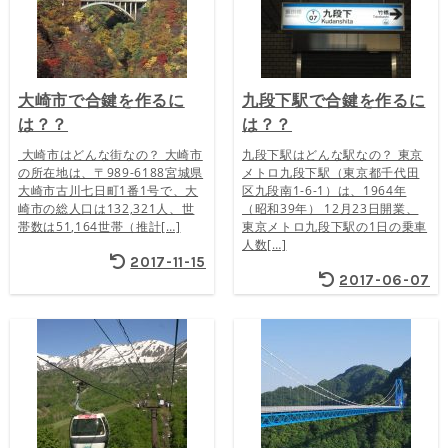
大崎市で合鍵を作るに
九段下駅で合鍵を作るに
は？？
は？？
大崎市はどんな街なの？ 大崎市
九段下駅はどんな駅なの？ 東京
の所在地は、〒989-6188宮城県
メトロ九段下駅（東京都千代田
大崎市古川七日町1番1号で、大
区九段南1-6-1）は、1964年
崎市の総人口は132,321人、世
（昭和39年） 12月23日開業、
帯数は51,164世帯（推計[…]
東京メトロ九段下駅の1日の乗車
人数[…]
2017-11-15
2017-06-07