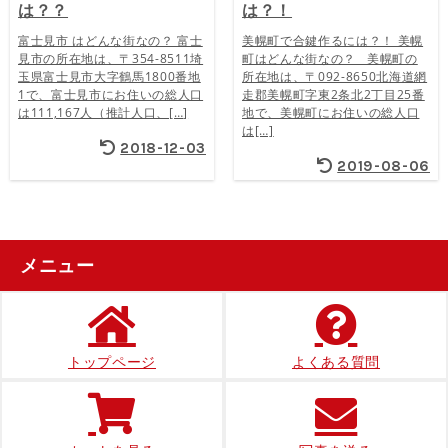
は？？
は？！
富士見市 はどんな街なの？ 富士
美幌町で合鍵作るには？！ 美幌
見市の所在地は、〒354-8511埼
町はどんな街なの？ 美幌町の
玉県富士見市大字鶴馬1800番地
所在地は、〒092-8650北海道網
1で、富士見市にお住いの総人口
走郡美幌町字東2条北2丁目25番
は111,167人（推計人口、[…]
地で、美幌町にお住いの総人口
は[…]
2018-12-03
2019-08-06
メニュー
トップページ
よくある質問