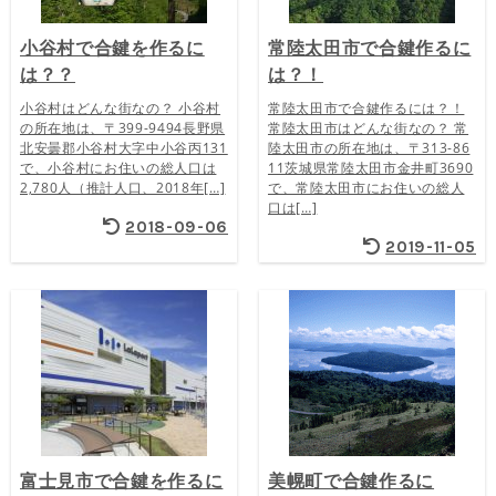
小谷村で合鍵を作るに
常陸太田市で合鍵作るに
は？？
は？！
小谷村はどんな街なの？ 小谷村
常陸太田市で合鍵作るには？！
の所在地は、〒399-9494長野県
常陸太田市はどんな街なの？ 常
北安曇郡小谷村大字中小谷丙131
陸太田市の所在地は、〒313-86
で、小谷村にお住いの総人口は
11茨城県常陸太田市金井町3690
2,780人（推計人口、2018年[…]
で、常陸太田市にお住いの総人
口は[…]
2018-09-06
2019-11-05
富士見市で合鍵を作るに
美幌町で合鍵作るに