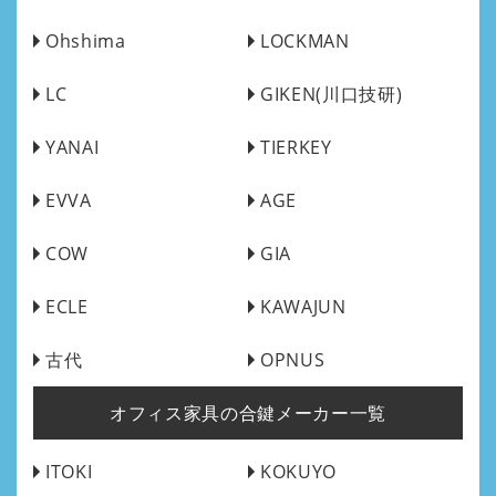
Ohshima
LOCKMAN
LC
GIKEN(川口技研)
YANAI
TIERKEY
EVVA
AGE
COW
GIA
ECLE
KAWAJUN
古代
OPNUS
オフィス家具の合鍵メーカー一覧
ITOKI
KOKUYO