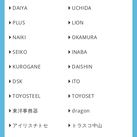
DAIYA
UCHIDA
PLUS
LION
NAIKI
OKAMURA
SEIKO
INABA
KUROGANE
DAISHIN
DSK
ITO
TOYOSTEEL
TOYOSET
東洋事務器
dragon
アイリスチトセ
トラスコ中山