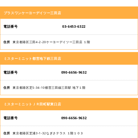
店
プラスワンケーヨーデイツー三田店
舗
名
03-6453-6322
電
東京都港区三田4-2-20ケーヨーデイツー三田店 １階
話
番
ミスターミニット都営地下鉄三田店
号
090-6656-9632
住
所
東京都港区芝5-34-10都営三田線三田駅 地下１階
ミスターミニットＪＲ田町駅東口店
090-6656-9632
東京都港区芝浦3-1-32なぎさテラス １階１０３