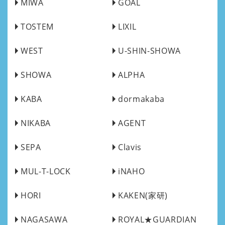
MIWA
GOAL
TOSTEM
LIXIL
WEST
U-SHIN-SHOWA
SHOWA
ALPHA
KABA
dormakaba
NIKABA
AGENT
SEPA
Clavis
MUL-T-LOCK
iNAHO
HORI
KAKEN(家研)
NAGASAWA
ROYAL★GUARDIAN