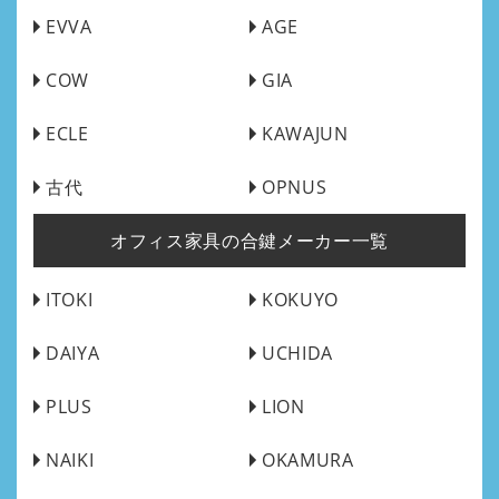
EVVA
AGE
COW
GIA
ECLE
KAWAJUN
古代
OPNUS
オフィス家具の合鍵メーカー一覧
ITOKI
KOKUYO
DAIYA
UCHIDA
PLUS
LION
NAIKI
OKAMURA