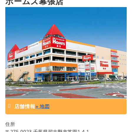
ホームズ幕張店
店舗情報
» 地図
住所
〒
275-0023
千葉県
習志野市芝園1-4-1