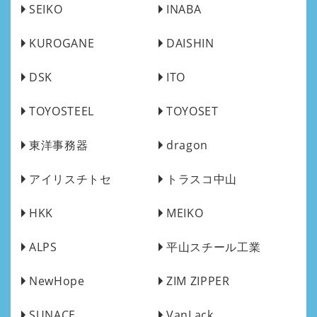
SEIKO
INABA
KUROGANE
DAISHIN
DSK
ITO
TOYOSTEEL
TOYOSET
東洋事務器
dragon
アイリスチトセ
トラスコ中山
HKK
MEIKO
ALPS
平山スチール工業
NewHope
ZIM ZIPPER
SUNACE
VanLack