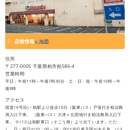
店舗情報
» 地図
住所
〒
277-0005
千葉県
柏市柏586-4
営業時間
平日：午前11時～午後7時30分 土・日・祝：午前10時～午
後8時
アクセス
国道16号沿い 柏駅より徒歩10分（阪東バス）戸張行き柏法務
局入口下車。 （阪東バス）大津ヶ丘団地行き柏法務局入口下
車。 ※バスは柏駅東口（そごう側）より出ています。ただ
し、日・祝日の10：00～18：00は歩行者天国がある為、バス