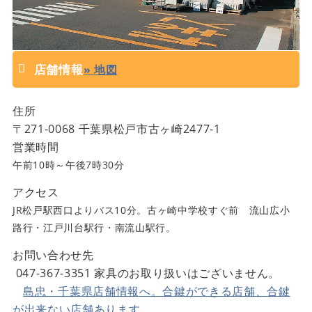
店舗情報
» 地図
住所
〒
271-0068
千葉県
松戸市古ヶ崎2477-1
営業時間
午前10時～午後7時30分
アクセス
JR松戸駅西口よりバス10分。古ヶ崎中学校すぐ前 流山広小
路行・江戸川台駅行・南流山駅行。
お問い合わせ先
047-367-3351
家具のお取り扱いはございません。
島忠・千葉県店舗情報へ。合鍵ができる店舗、合鍵
が出来ない店舗あります。