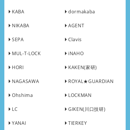
KABA
dormakaba
NIKABA
AGENT
SEPA
Clavis
MUL-T-LOCK
iNAHO
HORI
KAKEN(家研)
NAGASAWA
ROYAL★GUARDIAN
Ohshima
LOCKMAN
LC
GIKEN(川口技研)
YANAI
TIERKEY