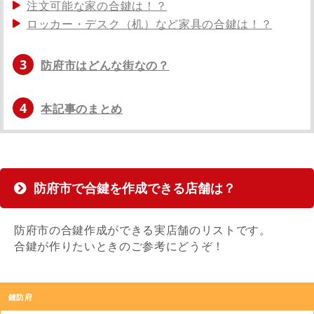
注文可能な家の合鍵は！？
ロッカー・デスク（机）など家具の合鍵は！？
3
防府市はどんな街なの？
4
本記事のまとめ
防府市で合鍵を作成できる店舗は？
防府市の合鍵作成ができる実店舗のリストです。
合鍵が作りたいときのご参考にどうぞ！
店
鍵防府
舗