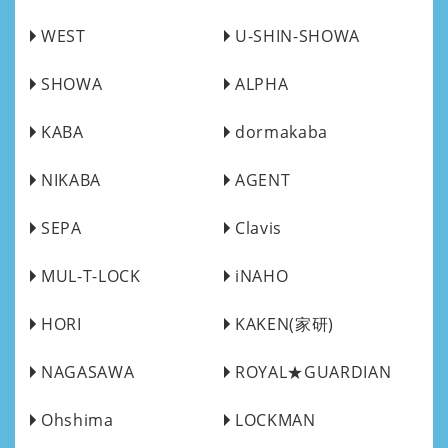
WEST
U-SHIN-SHOWA
SHOWA
ALPHA
KABA
dormakaba
NIKABA
AGENT
SEPA
Clavis
MUL-T-LOCK
iNAHO
HORI
KAKEN(家研)
NAGASAWA
ROYAL★GUARDIAN
Ohshima
LOCKMAN