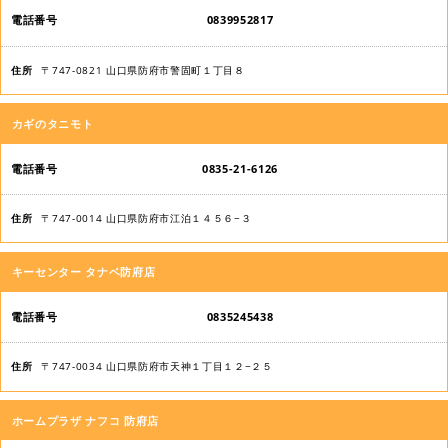
名
0839952817
電
〒747-0821 山口県防府市警固町１丁目８
話
番
カギのタニモト
号
0835-21-6126
住
所
〒747-0014 山口県防府市江泊１４５６−３
キーセンター タナベ防府店
0835245438
〒747-0034 山口県防府市天神１丁目１２−２５
ホームプラザ ナフコ 防府店