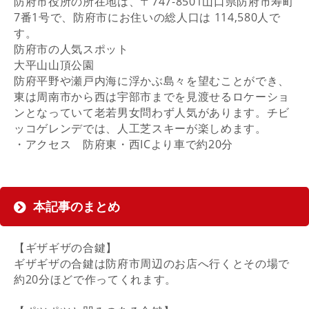
防府市役所の所在地は、〒747-8501山口県防府市寿町
7番1号で、防府市にお住いの総人口は 114,580人で
す。
防府市の人気スポット
大平山山頂公園
防府平野や瀬戸内海に浮かぶ島々を望むことができ、
東は周南市から西は宇部市までを見渡せるロケーショ
ンとなっていて老若男女問わず人気があります。チビ
ッコゲレンデでは、人工芝スキーが楽しめます。
・アクセス 防府東・西ICより車で約20分
本記事のまとめ
【ギザギザの合鍵】
ギザギザの合鍵は防府市周辺のお店へ行くとその場で
約20分ほどで作ってくれます。