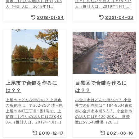
川市にお住いの総人口は31,708
庄市にお住いの総人口は78,707
人（推計人口、2019年1[…]
人（推計人口、2019年1月1[…]
2018-01-24
2021-04-03
上尾市で合鍵を作るに
目黒区で合鍵を作るに
は？？
は？？
上尾市はどんな街なの？ 上尾市
小金井市はどんな街なの？ 小金
の所在地は、〒362-8501埼玉県
井市の所在地は〒184-8504東京
上尾市本町三丁目1番1号で、上
都小金井市本町6-6-3、小金井市
尾市にお住いの総人口は228,48
の総人口は約120,268人、世帯
0人（推計人口、2019年1月[…]
数は59,548世帯（20[…]
2018-12-17
2021-03-16