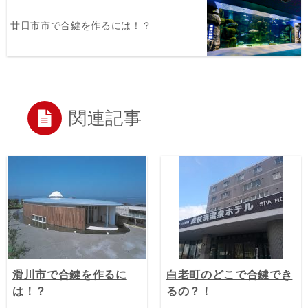
廿日市市で合鍵を作るには！？
関連記事
滑川市で合鍵を作るに
白老町のどこで合鍵でき
は！？
るの？！