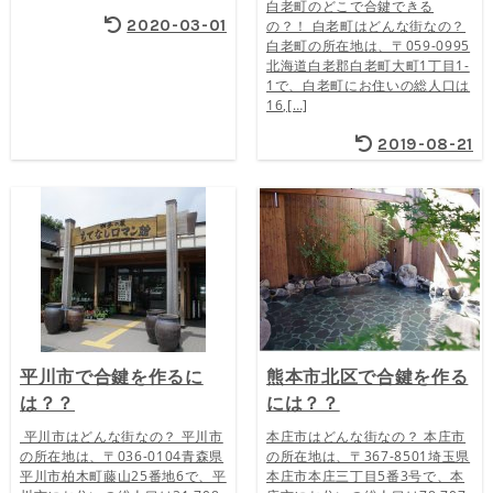
白老町のどこで合鍵できる
2020-03-01
の？！ 白老町はどんな街なの？
白老町の所在地は、〒059-0995
北海道白老郡白老町大町1丁目1-
1で、白老町にお住いの総人口は
16,[…]
2019-08-21
平川市で合鍵を作るに
熊本市北区で合鍵を作る
は？？
には？？
平川市はどんな街なの？ 平川市
本庄市はどんな街なの？ 本庄市
の所在地は、〒036-0104青森県
の所在地は、〒367-8501埼玉県
平川市柏木町藤山25番地6で、平
本庄市本庄三丁目5番3号で、本