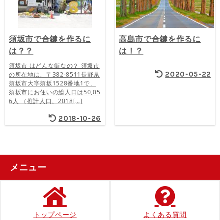
須坂市で合鍵を作るに
高島市で合鍵を作るに
は？？
は！？
須坂市 はどんな街なの？ 須坂市
2020-05-22
の所在地は、〒382-8511長野県
須坂市大字須坂1528番地1で、
須坂市にお住いの総人口は50,05
6人 （推計人口、2018[…]
2018-10-26
メニュー
トップページ
よくある質問