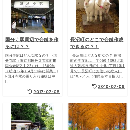
国分寺駅周辺で合鍵を作
長沼町のどこで合鍵作成
るには？？
できるの？！
国分寺駅はどんな駅なの？ JR国
長沼町はどんな街なの？ 長沼
分寺駅（東京都国分寺市本町JR
町の所在地は、〒069-1392北海
国分寺駅2-1-23）は、1889年
道夕張郡長沼町中央北1丁目1番1
（明治22年）4月11年に開業、J
号で、長沼町にお住いの総人口
R国分寺駅の乗り入れ路線は中
は10,761人（住民基本台帳人[…]
[…]
2019-07-06
2017-07-08