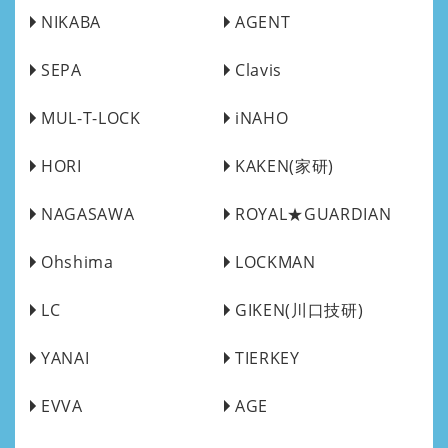
NIKABA
AGENT
SEPA
Clavis
MUL-T-LOCK
iNAHO
HORI
KAKEN(家研)
NAGASAWA
ROYAL★GUARDIAN
Ohshima
LOCKMAN
LC
GIKEN(川口技研)
YANAI
TIERKEY
EVVA
AGE