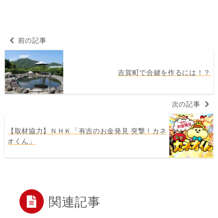
前の記事
吉賀町で合鍵を作るには！？
次の記事
【取材協力】ＮＨＫ「有吉のお金発見 突撃！カネ
オくん」
関連記事