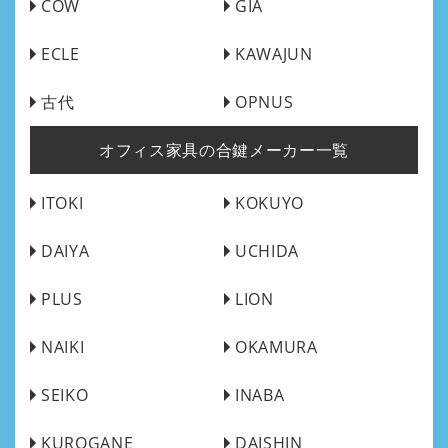
COW
GIA
ECLE
KAWAJUN
古代
OPNUS
オフィス家具の合鍵メーカー一覧
ITOKI
KOKUYO
DAIYA
UCHIDA
PLUS
LION
NAIKI
OKAMURA
SEIKO
INABA
KUROGANE
DAISHIN