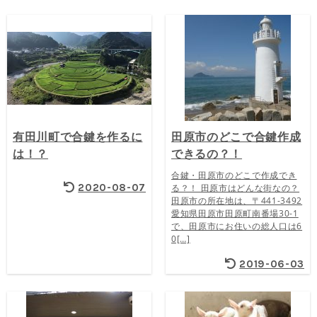
有田川町で合鍵を作るに
田原市のどこで合鍵作成
は！？
できるの？！
合鍵・田原市のどこで作成でき
2020-08-07
る？！ 田原市はどんな街なの？
田原市の所在地は、〒441-3492
愛知県田原市田原町南番場30-1
で、田原市にお住いの総人口は6
0[…]
2019-06-03