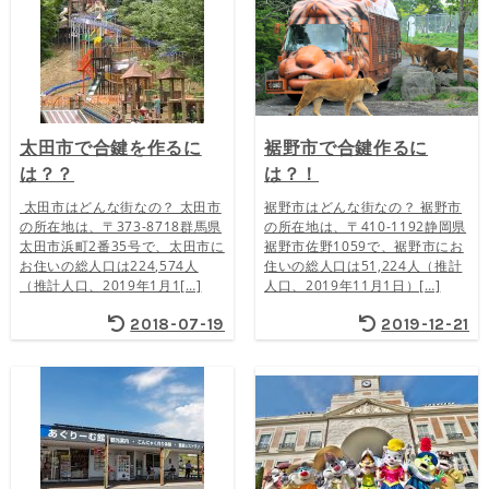
太田市で合鍵を作るに
裾野市で合鍵作るに
は？？
は？！
太田市はどんな街なの？ 太田市
裾野市はどんな街なの？ 裾野市
の所在地は、〒373-8718群馬県
の所在地は、〒410-1192静岡県
太田市浜町2番35号で、太田市に
裾野市佐野1059で、裾野市にお
お住いの総人口は224,574人
住いの総人口は51,224人（推計
（推計人口、2019年1月1[…]
人口、2019年11月1日）[…]
2018-07-19
2019-12-21