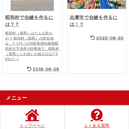
昭和村で合鍵を作るに
志摩市で合鍵を作るに
は？？
は！？
昭和村（群馬）はどんな街な
2020-06-20
の？ 昭和村（群馬）の所在地
は、〒379-1298群馬県利根郡昭
和村大字糸井388番地で、昭和村
（群馬）にお住いの総人口は7,0
89人[…]
2018-06-29
メニュー
トップページ
よくある質問