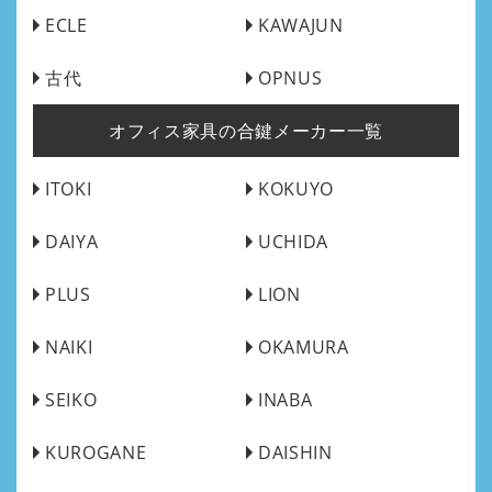
ECLE
KAWAJUN
古代
OPNUS
オフィス家具の合鍵メーカー一覧
ITOKI
KOKUYO
DAIYA
UCHIDA
PLUS
LION
NAIKI
OKAMURA
SEIKO
INABA
KUROGANE
DAISHIN