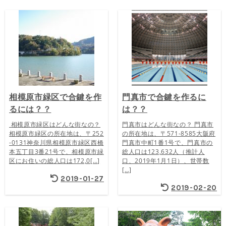
相模原市緑区で合鍵を作
門真市で合鍵を作るに
るには？？
は？？
相模原市緑区はどんな街なの？
門真市はどんな街なの？ 門真市
相模原市緑区の所在地は、〒252
の所在地は、〒571-8585大阪府
-0131神奈川県相模原市緑区西橋
門真市中町1番1号で、門真市の
本五丁目3番21号で、相模原市緑
総人口は123,632人（推計人
区にお住いの総人口は172,0[…]
口、2019年1月1日）、世帯数
[…]
2019-01-27
2019-02-20