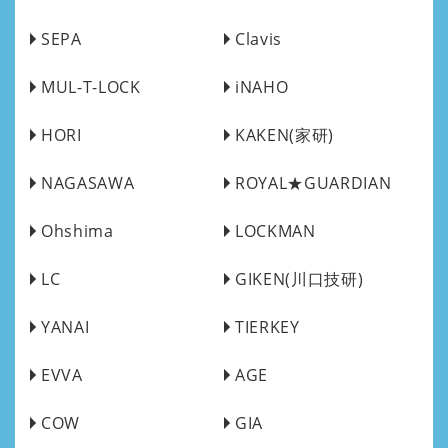
SEPA
Clavis
MUL-T-LOCK
iNAHO
HORI
KAKEN(家研)
NAGASAWA
ROYAL★GUARDIAN
Ohshima
LOCKMAN
LC
GIKEN(川口技研)
YANAI
TIERKEY
EVVA
AGE
COW
GIA