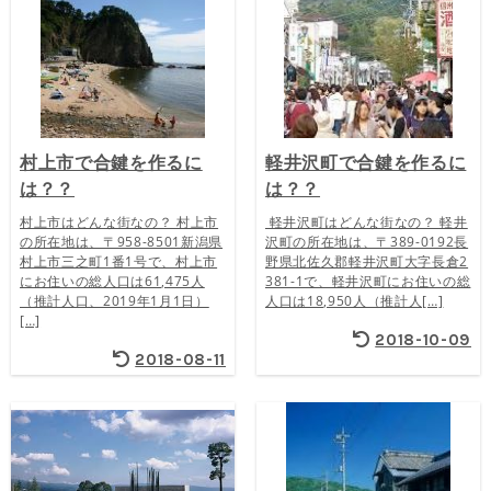
村上市で合鍵を作るに
軽井沢町で合鍵を作るに
は？？
は？？
村上市はどんな街なの？ 村上市
軽井沢町はどんな街なの？ 軽井
の所在地は、〒958-8501新潟県
沢町の所在地は、〒389-0192長
村上市三之町1番1号で、村上市
野県北佐久郡軽井沢町大字長倉2
にお住いの総人口は61,475人
381-1で、軽井沢町にお住いの総
（推計人口、2019年1月1日）
人口は18,950人（推計人[…]
[…]
2018-10-09
2018-08-11