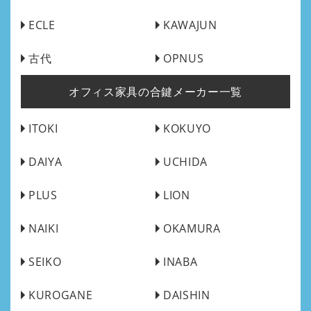
ECLE
KAWAJUN
古代
OPNUS
オフィス家具の合鍵メーカー一覧
ITOKI
KOKUYO
DAIYA
UCHIDA
PLUS
LION
NAIKI
OKAMURA
SEIKO
INABA
KUROGANE
DAISHIN