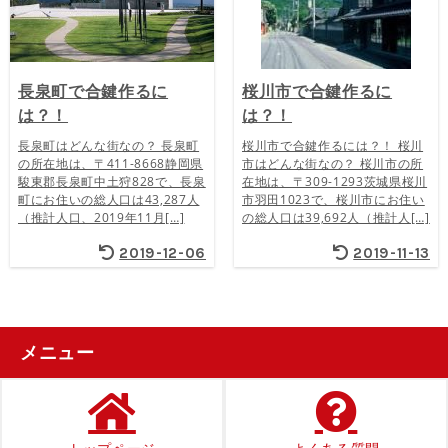
長泉町で合鍵作るに
桜川市で合鍵作るに
は？！
は？！
長泉町はどんな街なの？ 長泉町
桜川市で合鍵作るには？！ 桜川
の所在地は、〒411-8668静岡県
市はどんな街なの？ 桜川市の所
駿東郡長泉町中土狩828で、長泉
在地は、〒309-1293茨城県桜川
町にお住いの総人口は43,287人
市羽田1023で、桜川市にお住い
（推計人口、2019年11月[…]
の総人口は39,692人（推計人[…]
2019-12-06
2019-11-13
メニュー