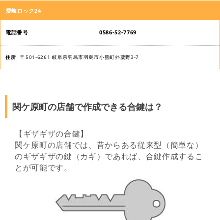
店
愛岐ロック24
舗
名
0586-52-7769
電
〒501-6261 岐阜県羽島市羽島市小熊町外粟野3-7
話
番
号
関ケ原町の店舗で作成できる合鍵は？
住
所
【ギザギザの合鍵】
関ケ原町の店舗では、昔からある従来型（簡単な）
のギザギザの鍵（カギ）であれば、合鍵作成するこ
とが可能です。