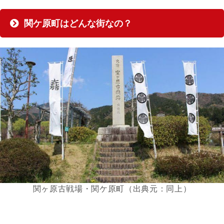
関ケ原町はどんな街なの？
関ヶ原古戦場・関ケ原町（出典元：同上）