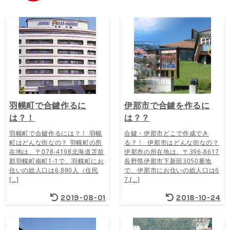
羽幌町で合鍵作るに
伊那市で合鍵を作るに
は？！
は？？
羽幌町で合鍵作るには？！ 羽幌
合鍵・伊那市どこで作成でき
町はどんな街なの？ 羽幌町の所
る？！ 伊那市はどんな街なの？
在地は、〒078-4198北海道苫前
伊那市の所在地は、〒396-8617
郡羽幌町南町1-1で、羽幌町にお
長野県伊那市下新田3050番地
住いの総人口は6,880人（住民
で、伊那市にお住いの総人口は6
[…]
7,[…]
2019-08-01
2018-10-24