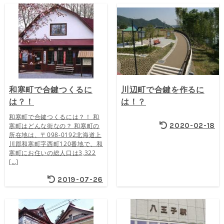
和寒町で合鍵つくるに
川辺町で合鍵を作るに
は？！
は！？
和寒町で合鍵つくるには？！ 和
2020-02-18
寒町はどんな街なの？ 和寒町の
所在地は、〒098-0192北海道上
川郡和寒町字西町120番地で、和
寒町にお住いの総人口は3,322
[…]
2019-07-26