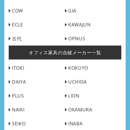
COW
GIA
ECLE
KAWAJUN
古代
OPNUS
オフィス家具の合鍵メーカー一覧
ITOKI
KOKUYO
DAIYA
UCHIDA
PLUS
LION
NAIKI
OKAMURA
SEIKO
INABA