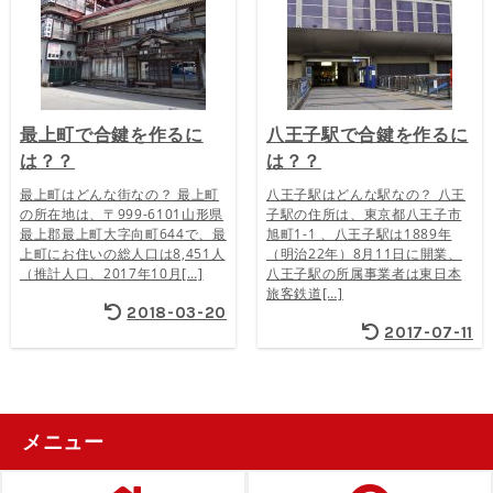
最上町で合鍵を作るに
八王子駅で合鍵を作るに
は？？
は？？
最上町はどんな街なの？ 最上町
八王子駅はどんな駅なの？ 八王
の所在地は、〒999-6101山形県
子駅の住所は、東京都八王子市
最上郡最上町大字向町644で、最
旭町1-1 、八王子駅は1889年
上町にお住いの総人口は8,451人
（明治22年）8月11日に開業、
（推計人口、2017年10月[…]
八王子駅の所属事業者は東日本
旅客鉄道[…]
2018-03-20
2017-07-11
メニュー