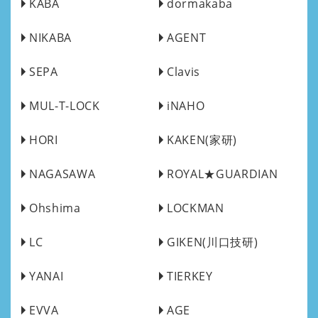
KABA
dormakaba
NIKABA
AGENT
SEPA
Clavis
MUL-T-LOCK
iNAHO
HORI
KAKEN(家研)
NAGASAWA
ROYAL★GUARDIAN
Ohshima
LOCKMAN
LC
GIKEN(川口技研)
YANAI
TIERKEY
EVVA
AGE