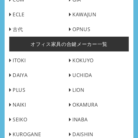
ECLE
KAWAJUN
古代
OPNUS
オフィス家具の合鍵メーカー一覧
ITOKI
KOKUYO
DAIYA
UCHIDA
PLUS
LION
NAIKI
OKAMURA
SEIKO
INABA
KUROGANE
DAISHIN