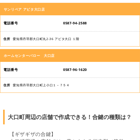
店
サンリペア アピタ大口店
舗
名
0587-94-2588
電
愛知県丹羽郡大口町丸2-36 アピタ大口 １階
話
番
ホームセンターバロー 大口店
号
0587-96-1620
住
所
愛知県丹羽郡大口町上小口１－７５４
大口町周辺の店舗で作成できる！合鍵の種類は？
【ギザギザの合鍵】