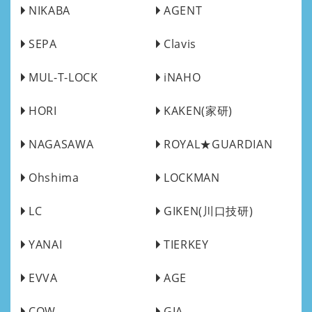
NIKABA
AGENT
SEPA
Clavis
MUL-T-LOCK
iNAHO
HORI
KAKEN(家研)
NAGASAWA
ROYAL★GUARDIAN
Ohshima
LOCKMAN
LC
GIKEN(川口技研)
YANAI
TIERKEY
EVVA
AGE
COW
GIA