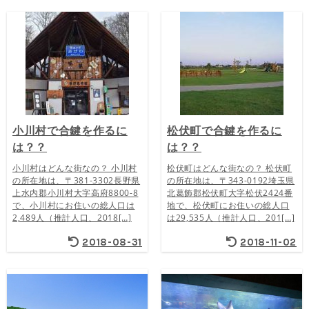
小川村で合鍵を作るに
松伏町で合鍵を作るに
は？？
は？？
小川村はどんな街なの？ 小川村
松伏町はどんな街なの？ 松伏町
の所在地は、〒381-3302長野県
の所在地は、〒343-0192埼玉県
上水内郡小川村大字高府8800-8
北葛飾郡松伏町大字松伏2424番
で、小川村にお住いの総人口は
地で、松伏町にお住いの総人口
2,489人（推計人口、2018[…]
は29,535人（推計人口、201[…]
2018-08-31
2018-11-02