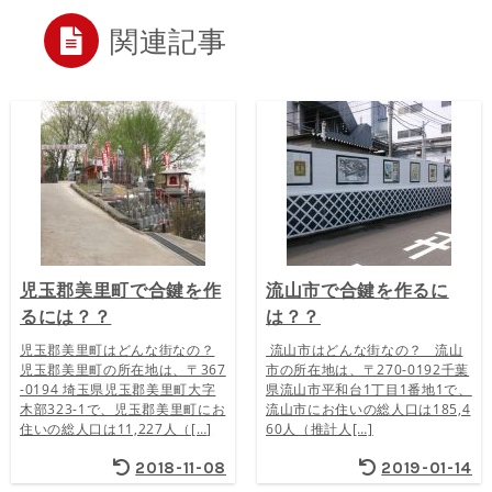
関連記事
児玉郡美里町で合鍵を作
流山市で合鍵を作るに
るには？？
は？？
児玉郡美里町はどんな街なの？
流山市はどんな街なの？ 流山
児玉郡美里町の所在地は、〒367
市の所在地は、〒270-0192千葉
-0194 埼玉県児玉郡美里町大字
県流山市平和台1丁目1番地1で、
木部323-1で、児玉郡美里町にお
流山市にお住いの総人口は185,4
住いの総人口は11,227人（[…]
60人（推計人[…]
2018-11-08
2019-01-14