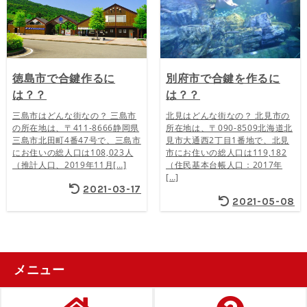
徳島市で合鍵作るに
別府市で合鍵を作るに
は？？
は？？
三島市はどんな街なの？ 三島市
北見はどんな街なの？ 北見市の
の所在地は、〒411-8666静岡県
所在地は、〒090-8509北海道北
三島市北田町4番47号で、三島市
見市大通西2丁目1番地で、北見
にお住いの総人口は108,023人
市にお住いの総人口は119,182
（推計人口、2019年11月[…]
（住民基本台帳人口：2017年
[…]
2021-03-17
2021-05-08
メニュー