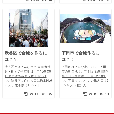
渋谷区で合鍵を作るに
下田市で合鍵作るに
は？？
は？！
渋谷区とはどんな街？ 東京都渋
下田市はどんな街なの？ 下田
谷区役所の所在地は、〒150-80
市の所在地は、〒415-8501静岡
10東京都渋谷区渋谷1-18-21
県下田市東本郷一丁目5番18号
で、渋谷区に住む人口は約224,6
で、下田市にお住いの総人口は2
80人、世帯数は136,25[…]
0,976人（推計人口[…]
2017-03-05
2019-12-19