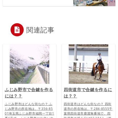
関連記事
ふじみ野市で合鍵を作る
四街道市で合鍵を作るに
には？？
は？？
ふじみ野市はどんな街なの？ ふ
四街道市はどんな街なの？ 四街
じみ野市の所在地は、〒356-85
道市の所在地は、〒284-8555千
01埼玉県ふじみ野市福岡一丁目1
葉県四街道市鹿渡無番地で、四