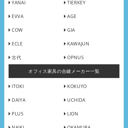
YANAI
TIERKEY
EVVA
AGE
COW
GIA
ECLE
KAWAJUN
古代
OPNUS
オフィス家具の合鍵メーカー一覧
ITOKI
KOKUYO
DAIYA
UCHIDA
PLUS
LION
NAIKI
OKAMURA