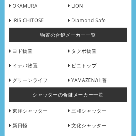
OKAMURA
LION
IRIS CHITOSE
Diamond Safe
物置の合鍵メーカー一覧
ヨド物置
タクボ物置
イナバ物置
ビニトップ
グリーンライフ
YAMAZEN/山善
シャッターの合鍵メーカー一覧
東洋シャッター
三和シャッター
新日軽
文化シャッター