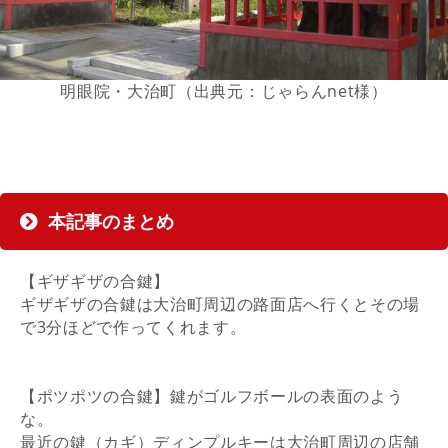
明眼院・大治町（出典元：じゃらんnet様）
本記事のまとめ
【ギザギザの合鍵】
ギザギザの合鍵は大治町周辺の路面店へ行くとその場
で3分ほどで作ってくれます。
【ポツポツの合鍵】鍵がゴルフボールの表面のよう
な。
最近の鍵（カギ）ディンプルキーは大治町周辺の店舗