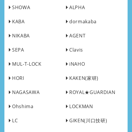
SHOWA
ALPHA
KABA
dormakaba
NIKABA
AGENT
SEPA
Clavis
MUL-T-LOCK
iNAHO
HORI
KAKEN(家研)
NAGASAWA
ROYAL★GUARDIAN
Ohshima
LOCKMAN
LC
GIKEN(川口技研)