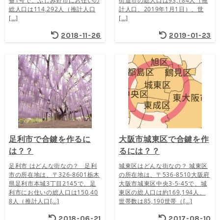
番1号で、ふじみ野市にお住いの
街道市の総人口は93,184人（推
総人口は114,292人（推計人口
計人口、2019年1月1日）、世
[…]
[…]
2018-11-26
2019-01-23
足利市で合鍵を作るに
大阪市城東区で合鍵を作
は？？
るには？？
足利市 はどんな街なの？ 足利
城東区はどんな街なの？ 城東区
市の所在地は、〒326-8601栃木
の所在地は、〒536-8510大阪府
県足利市本城3丁目2145で、足
大阪市城東区中央3-5-45で、城
利市にお住いの総人口は150,40
東区の総人口は約169,194人、
8人（推計人口[…]
世帯数は85,190世帯（[…]
2018-06-21
2017-08-10