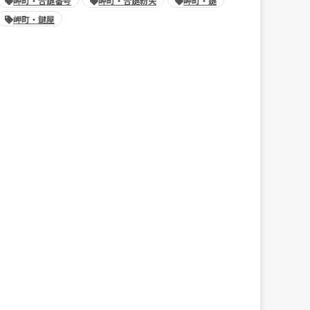
岬町・合鍵番号
岬町・合鍵紛失
岬町・鍵
岬町・鍵屋