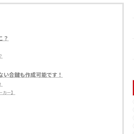
こ？
？
ない合鍵も作成可能です！
！
ーカー】