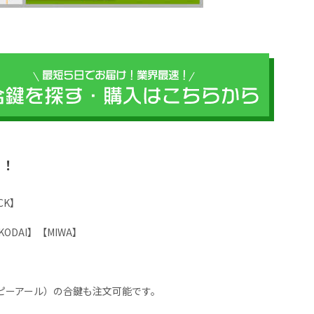
？！
LOCK】
KODAI】【MIWA】
（ピーアール）の合鍵も注文可能です。