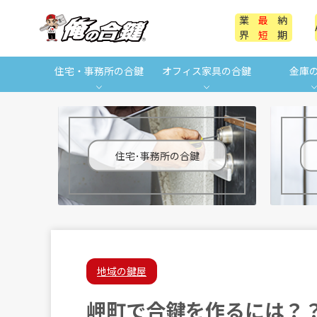
業
最
納
界
短
期
住宅・事務所の合鍵
オフィス家具の合鍵
金庫
住宅･事務所の合鍵
地域の鍵屋
岬町で合鍵を作るには？