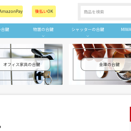
AmazonPay
後払い
OK
の合鍵
物置の合鍵
シャッターの合鍵
MIW
オフィス家具の合鍵
金庫の合鍵
？