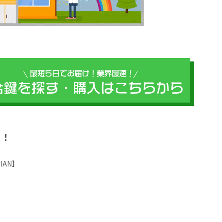
？！
IAN】