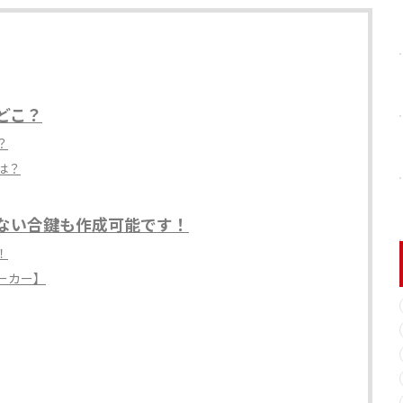
どこ？
？
は？
ない合鍵も作成可能です！
！
ーカー】