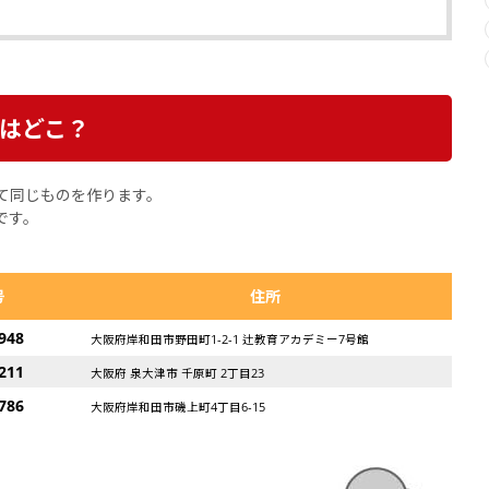
はどこ？
て同じものを作ります。
です。
号
住所
948
大阪府岸和田市野田町1-2-1 辻教育アカデミー7号館
211
大阪府 泉大津市 千原町 2丁目23
786
大阪府岸和田市磯上町4丁目6-15