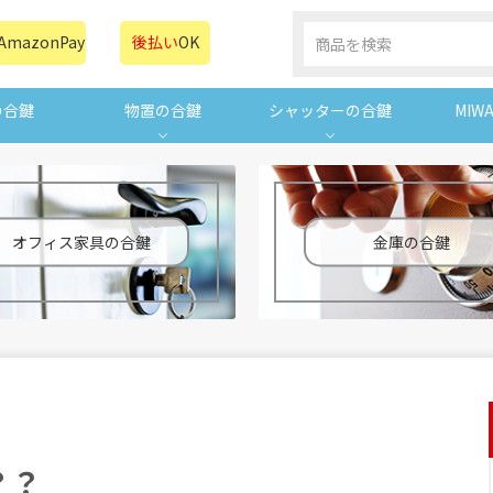
AmazonPay
後払い
OK
の合鍵
物置の合鍵
シャッターの合鍵
MIW
オフィス家具の合鍵
金庫の合鍵
？？