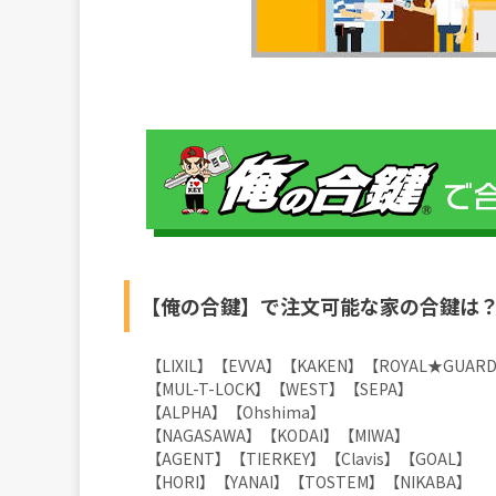
【俺の合鍵】で注文可能な家の合鍵は
【LIXIL】【EVVA】【KAKEN】【ROYAL★GUARD
【MUL-T-LOCK】【WEST】【SEPA】
【ALPHA】【Ohshima】
【NAGASAWA】【KODAI】【MIWA】
【AGENT】【TIERKEY】【Clavis】【GOAL】
【HORI】【YANAI】【TOSTEM】【NIKABA】