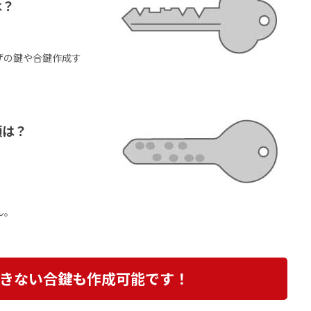
は？
ザの鍵や合鍵作成す
類は？
ん。
きない合鍵も作成可能です！