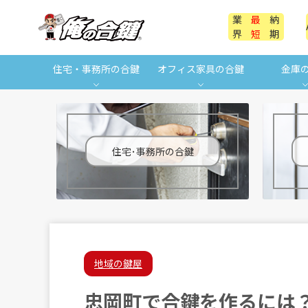
業
最
納
界
短
期
住宅・事務所の合鍵
オフィス家具の合鍵
金庫
住宅･事務所の合鍵
地域の鍵屋
忠岡町で合鍵を作るには