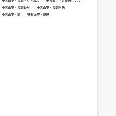
箕面市・合鍵ネット注文
箕面市・合鍵失くした
箕面市・合鍵番号
箕面市・合鍵紛失
箕面市・鍵
箕面市・鍵屋