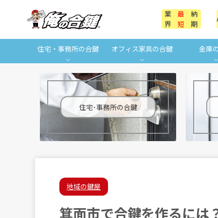
業
最
納
界
短
期
住宅・事務所の合鍵
オフィス家具の合鍵
金庫
住宅･事務所の合鍵
地域の鍵屋
箕面市で合鍵を作るには