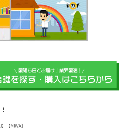
？！
AI】【MIWA】