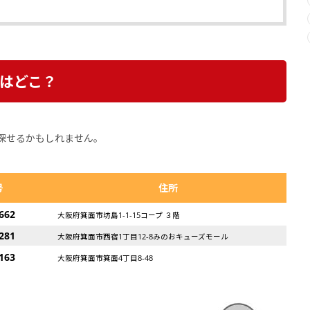
はどこ？
探せるかもしれません。
号
住所
662
大阪府箕面市坊島1-1-15コープ ３階
281
大阪府箕面市西宿1丁目12-8みのおキューズモール
163
大阪府箕面市箕面4丁目8-48