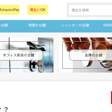
AmazonPay
後払い
OK
の合鍵
物置の合鍵
シャッターの合鍵
MIW
オフィス家具の合鍵
金庫の合鍵
？？