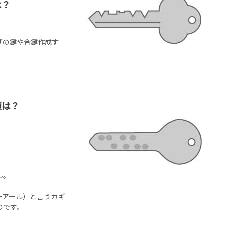
は？
ザの鍵や合鍵作成す
類は？
ん。
ーアール）と言うカギ
のです。