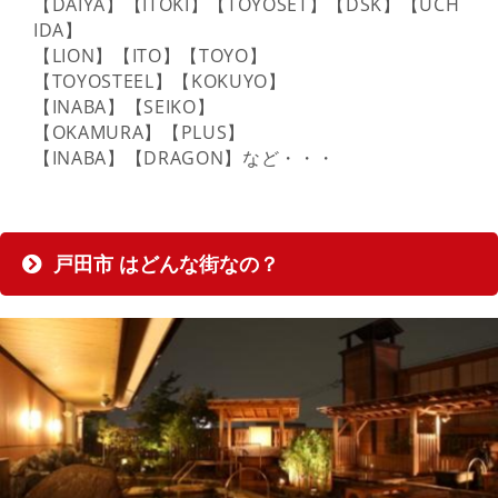
【DAIYA】【ITOKI】【TOYOSET】【DSK】【UCH
IDA】
【LION】【ITO】【TOYO】
【TOYOSTEEL】【KOKUYO】
【INABA】【SEIKO】
【OKAMURA】【PLUS】
【INABA】【DRAGON】など・・・
戸田市 はどんな街なの？