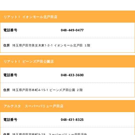
店
リアット！ イオンモール北戸田店
舗
名
048-449-0477
電
埼玉県戸田市美女木東1-3-1 イオンモール北戸田 １階
話
番
リアット！ ビーンズ戸田公園店
号
048-433-3600
住
所
埼玉県戸田市本町4-15-1 ビーンズ戸田公園 ２階
アルテスタ スーパーバリュー戸田店
048-431-8325
埼玉県戸田市南町9-29 スーパーバリュー戸田店内