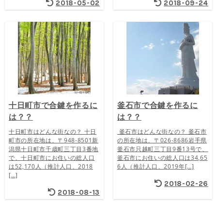
2018-05-02
2018-09-24
十日町市で合鍵を作るに
釜石市で合鍵を作るに
は？？
は？？
十日町市はどんな街なの？ 十日
釜石市はどんな街なの？ 釜石市
町市の所在地は、〒948-8501新
の所在地は、〒026-8686岩手県
潟県十日町市千歳町三丁目3番地
釜石市只越町三丁目9番13号で、
で、十日町市にお住いの総人口
釜石市にお住いの総人口は34,65
は52,170人（推計人口、2018
6人（推計人口、2019年[…]
[…]
2018-02-26
2018-08-13