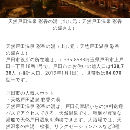
天然戸田温泉 彩香の湯（出典元：天然戸田温泉 彩香
の湯さま）
天然戸田温泉 彩香の湯（出典元：天然戸田温泉 彩香
の湯さま）
戸田市役所の所在地は、〒335-8588埼玉県戸田市上戸
田一丁目18番1号で、戸田市にお住いの総人口は
138,7
38
人（推計人口、2019年1月1日）、世帯数は
64,070
世帯です。
戸田市の人気スポット
・天然戸田温泉 彩香の湯
天然戸田温泉 彩香の湯は、戸田公園駅からの無料送迎
バスでアクセスできる、天然温泉です。種類が豊富な
湯船で天然戸田温泉を満喫できます。大浴場では、天
然温泉の白湯、桧湯、リラクゼーションバスなど3種