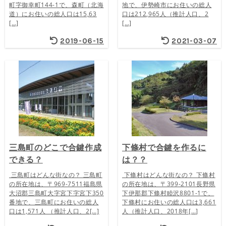
町字御幸町144-1で、森町（北海
地で、伊勢崎市にお住いの総人
道）にお住いの総人口は15,63
口は212,965人（推計人口、2
[…]
[…]
2019-06-15
2021-03-07
三島町のどこで合鍵作成
下條村で合鍵を作るに
できる？
は？？
三島町はどんな街なの？ 三島町
下條村はどんな街なの？ 下條村
の所在地は、〒969-7511福島県
の所在地は、〒399-2101長野県
大沼郡三島町大字宮下字宮下350
下伊那郡下條村睦沢8801-1で、
番地で、三島町にお住いの総人
下條村にお住いの総人口は3,661
口は1,571人 （推計人口、2[…]
人（推計人口、2018年[…]