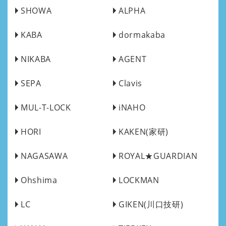
SHOWA
ALPHA
KABA
dormakaba
NIKABA
AGENT
SEPA
Clavis
MUL-T-LOCK
iNAHO
HORI
KAKEN(家研)
NAGASAWA
ROYAL★GUARDIAN
Ohshima
LOCKMAN
LC
GIKEN(川口技研)