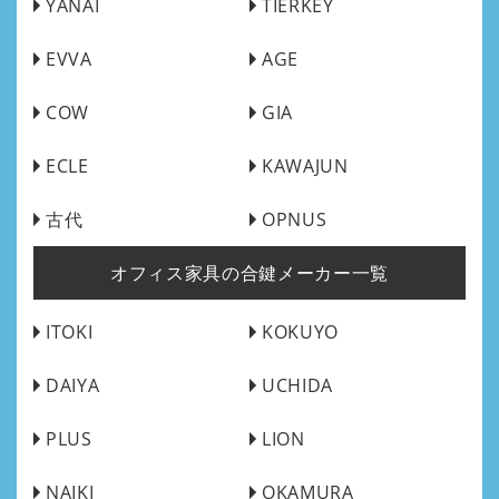
YANAI
TIERKEY
EVVA
AGE
COW
GIA
ECLE
KAWAJUN
古代
OPNUS
オフィス家具の合鍵メーカー一覧
ITOKI
KOKUYO
DAIYA
UCHIDA
PLUS
LION
NAIKI
OKAMURA