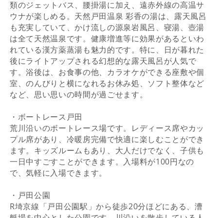
類のジェットバス、腰掛湯に加え、遠赤外線の高温サ
ウナが楽しめる。天然戸田温泉 彩香の湯は、露天風呂
も充実していて、かけ流しの源泉岩風呂、寝湯、壺湯
は全て天然温泉です。健康増進等に効果があるといわ
れている漢方薬蒸湯も魅力的です。特に、日が暮れた
後にライトアップされる幻想的な露天風呂が人気で
す。浴後は、お食事の他、カラオケができる座敷や個
室、のんびりと横になれるお休み処、ソフト整体など
など、思い思いの時間が過ごせます。
・ボートレース戸田
荒川沿いのボートレース場です。レディース席やカッ
プル席があり、冷暖房完備で快適に楽しむことができ
ます。キッズルームもあり、大人だけでなく、子供も
一日中すごすことができます。入場料が100円なの
で、気軽に入場できます。
・戸田公園
R埼京線「戸田公園駅」から徒歩20分ほどにある、漕
艇場を中心とした公園です。川沿いを散歩している人