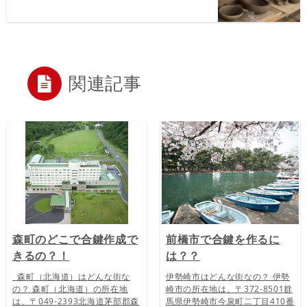
関連記事
森町のどこで合鍵作成で
前橋市で合鍵を作るに
きるの？！
は？？
森町（北海道）はどんな街な
伊勢崎市はどんな街なの？ 伊勢
の？ 森町（北海道）の所在地
崎市の所在地は、〒372-8501群
は、〒049-2393北海道茅部郡森
馬県伊勢崎市今泉町二丁目410番