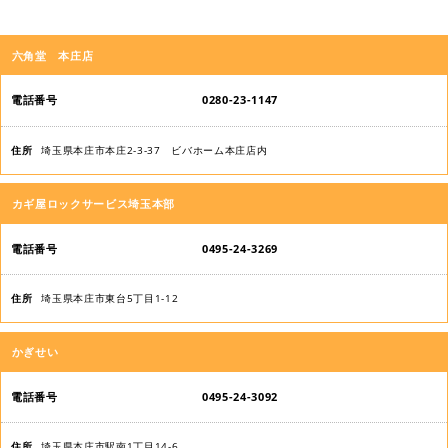
店
六角堂 本庄店
舗
名
0280-23-1147
電
埼玉県本庄市本庄2-3-37 ビバホーム本庄店内
話
番
カギ屋ロックサービス埼玉本部
号
0495-24-3269
住
所
埼玉県本庄市東台5丁目1-12
かぎせい
0495-24-3092
埼玉県本庄市駅南1丁目14-6