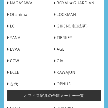
NAGASAWA
ROYAL★GUARDIAN
Ohshima
LOCKMAN
LC
GIKEN(川口技研)
YANAI
TIERKEY
EVVA
AGE
COW
GIA
ECLE
KAWAJUN
古代
OPNUS
オフィス家具の合鍵メーカー一覧