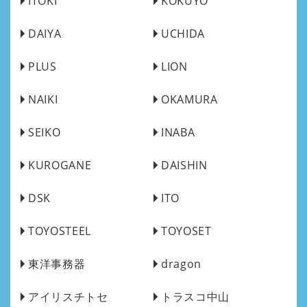
ITOKI
KOKUYO
DAIYA
UCHIDA
PLUS
LION
NAIKI
OKAMURA
SEIKO
INABA
KUROGANE
DAISHIN
DSK
ITO
TOYOSTEEL
TOYOSET
東洋事務器
dragon
アイリスチトセ
トラスコ中山