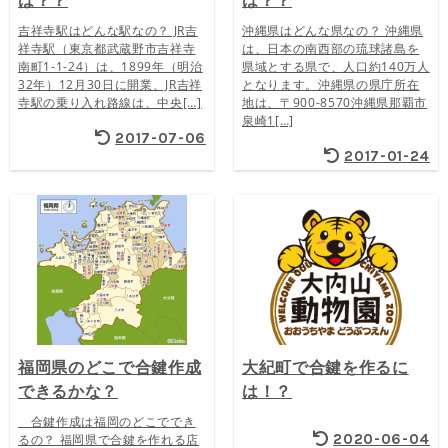
は？？
は？？
吉祥寺駅はどんな駅なの？ JR吉
沖縄県はどんな県なの？ 沖縄県
祥寺駅（東京都武蔵野市吉祥寺
は、日本の南西部の琉球諸島を
南町1-1-24）は、1899年（明治
県域とする県で、人口約140万人
32年）12月30日に開業、JR吉祥
となります。沖縄県の県庁所在
寺駅の乗り入れ路線は、中央[…]
地は、〒900-8570沖縄県那覇市
泉崎1[…]
2017-07-06
2017-01-24
福岡県のどこで合鍵作成
大紀町で合鍵を作るに
できるかな？
は！？
合鍵作成は福岡のどこででき
2020-06-04
るの？ 福岡県で合鍵を作れる店