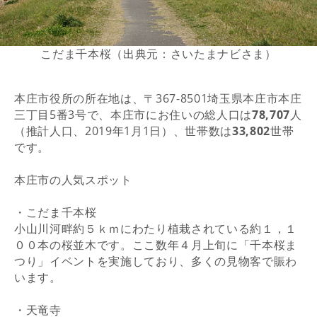
こだま千本桜（出典元：さいたまナビさま）
本庄市役所の所在地は、〒367-8501埼玉県本庄市本庄
三丁目5番3号で、本庄市にお住いの総人口は
78,707
人
（推計人口、2019年1月1日）、世帯数は
33,802
世帯
です。
本庄市の人気スポット
・こだま千本桜
小山川河畔約５ｋｍにわたり植栽されている約１，１
００本の桜並木です。ここ数年４月上旬に「千本桜ま
つり」イベントを実施しており、多くの見物客で賑わ
います。
・天竜寺