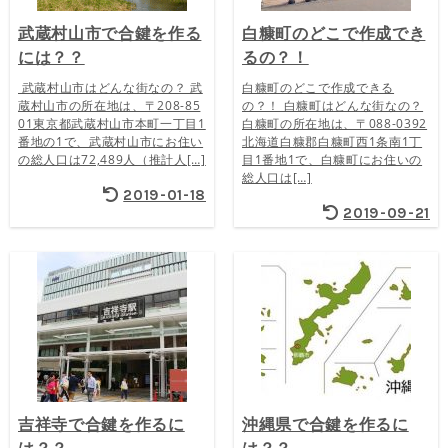
武蔵村山市で合鍵を作る
白糠町のどこで作成でき
には？？
るの？！
武蔵村山市はどんな街なの？ 武
白糠町のどこで作成できる
蔵村山市の所在地は、〒208-85
の？！ 白糠町はどんな街なの？
01東京都武蔵村山市本町一丁目1
白糠町の所在地は、〒088-0392
番地の1で、武蔵村山市にお住い
北海道白糠郡白糠町西1条南1丁
の総人口は72,489人（推計人[…]
目1番地1で、白糠町にお住いの
総人口は[…]
2019-01-18
2019-09-21
吉祥寺で合鍵を作るに
沖縄県で合鍵を作るに