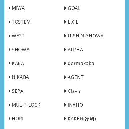
MIWA
GOAL
TOSTEM
LIXIL
WEST
U-SHIN-SHOWA
SHOWA
ALPHA
KABA
dormakaba
NIKABA
AGENT
SEPA
Clavis
MUL-T-LOCK
iNAHO
HORI
KAKEN(家研)