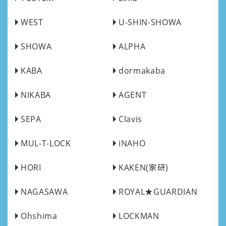
WEST
U-SHIN-SHOWA
SHOWA
ALPHA
KABA
dormakaba
NIKABA
AGENT
SEPA
Clavis
MUL-T-LOCK
iNAHO
HORI
KAKEN(家研)
NAGASAWA
ROYAL★GUARDIAN
Ohshima
LOCKMAN