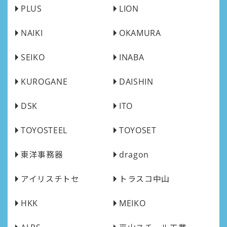
PLUS
LION
NAIKI
OKAMURA
SEIKO
INABA
KUROGANE
DAISHIN
DSK
ITO
TOYOSTEEL
TOYOSET
東洋事務器
dragon
アイリスチトセ
トラスコ中山
HKK
MEIKO