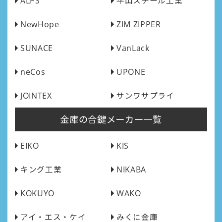
ALPS
平山スチール工業
NewHope
ZIM ZIPPER
SUNACE
VanLack
neCos
UPONE
JOINTEX
サンワサプライ
金庫の合鍵メーカー一覧
EIKO
KIS
キング工業
NIKABA
KOKUYO
WAKO
アイ・エス・ケイ
みくに金庫