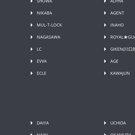
SHOWA
ALPHA
NIKABA
AGENT
MUL-T-LOCK
iNAHO
NAGASAWA
ROYAL★GU
LC
GIKEN(川口
EVVA
AGE
ECLE
KAWAJUN
DAIYA
UCHIDA
NAIKI
OKAMURA