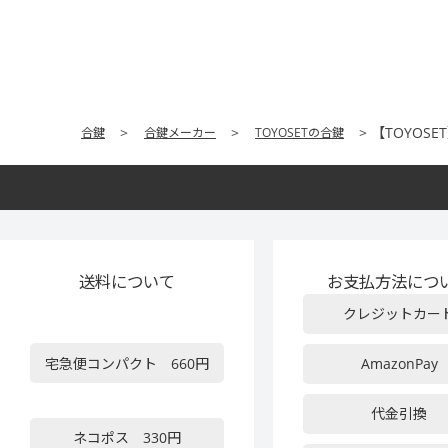
【TOYOS
合鍵
合鍵メーカー
TOYOSETの合鍵
送料について
お支払方法につ
クレジットカー
宅急便コンパクト 660円
AmazonPay
代金引換
ネコポス 330円