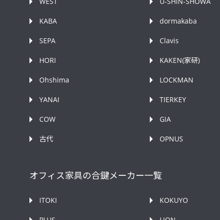
WEST
U-SHIN-SHOWA
KABA
dormakaba
SEPA
Clavis
HORI
KAKEN(家研)
Ohshima
LOCKMAN
YANAI
TIERKEY
COW
GIA
古代
OPNUS
オフィス家具の合鍵メーカー一覧
ITOKI
KOKUYO
PLUS
LION