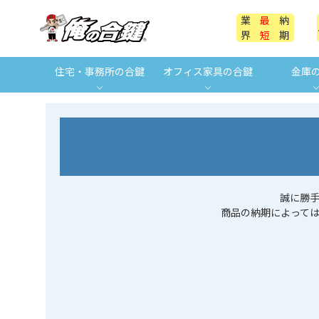
業
最
納
界
短
期
住宅・事務所の合鍵
オフィス家具の合鍵
金庫
誠に勝
商品の納期によって