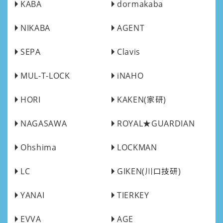
KABA
dormakaba
NIKABA
AGENT
SEPA
Clavis
MUL-T-LOCK
iNAHO
HORI
KAKEN(家研)
NAGASAWA
ROYAL★GUARDIAN
Ohshima
LOCKMAN
LC
GIKEN(川口技研)
YANAI
TIERKEY
EVVA
AGE