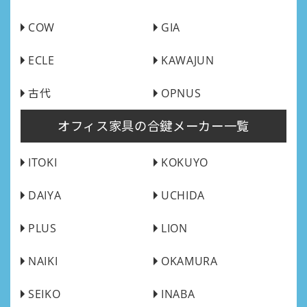
COW
GIA
ECLE
KAWAJUN
古代
OPNUS
オフィス家具の合鍵メーカー一覧
ITOKI
KOKUYO
DAIYA
UCHIDA
PLUS
LION
NAIKI
OKAMURA
SEIKO
INABA