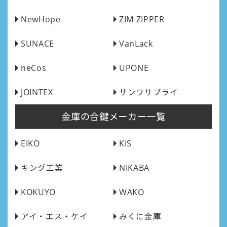
NewHope
ZIM ZIPPER
SUNACE
VanLack
neCos
UPONE
JOINTEX
サンワサプライ
金庫の合鍵メーカー一覧
EIKO
KIS
キング工業
NIKABA
KOKUYO
WAKO
アイ・エス・ケイ
みくに金庫