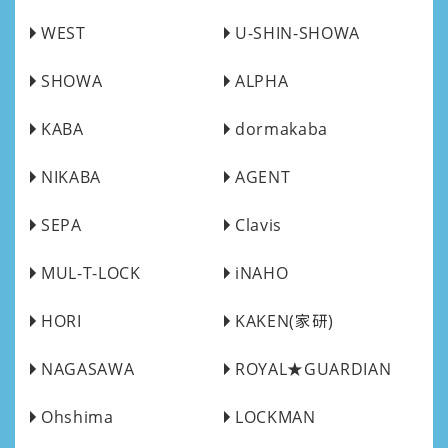
WEST
U-SHIN-SHOWA
SHOWA
ALPHA
KABA
dormakaba
NIKABA
AGENT
SEPA
Clavis
MUL-T-LOCK
iNAHO
HORI
KAKEN(家研)
NAGASAWA
ROYAL★GUARDIAN
Ohshima
LOCKMAN