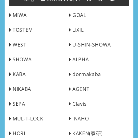
MIWA
GOAL
TOSTEM
LIXIL
WEST
U-SHIN-SHOWA
SHOWA
ALPHA
KABA
dormakaba
NIKABA
AGENT
SEPA
Clavis
MUL-T-LOCK
iNAHO
HORI
KAKEN(家研)