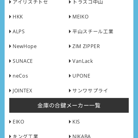
アイリスチトセ
トラスコ中山
HKK
MEIKO
ALPS
平山スチール工業
NewHope
ZIM ZIPPER
SUNACE
VanLack
neCos
UPONE
JOINTEX
サンワサプライ
金庫の合鍵メーカー一覧
EIKO
KIS
キング工業
NIKABA