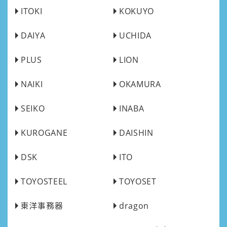
ITOKI
KOKUYO
DAIYA
UCHIDA
PLUS
LION
NAIKI
OKAMURA
SEIKO
INABA
KUROGANE
DAISHIN
DSK
ITO
TOYOSTEEL
TOYOSET
東洋事務器
dragon