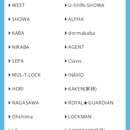
WEST
U-SHIN-SHOWA
SHOWA
ALPHA
KABA
dormakaba
NIKABA
AGENT
SEPA
Clavis
MUL-T-LOCK
iNAHO
HORI
KAKEN(家研)
NAGASAWA
ROYAL★GUARDIAN
Ohshima
LOCKMAN