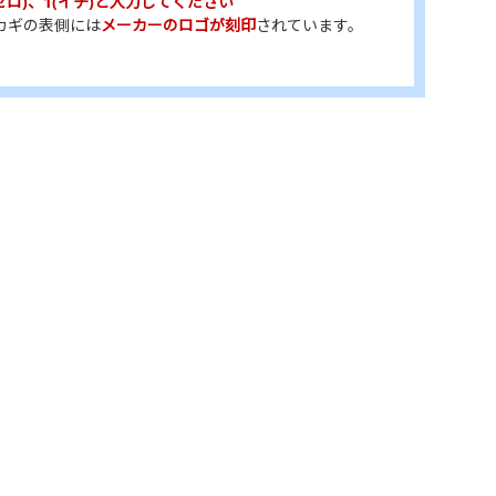
(ゼロ)、1(イチ)と入力してください
カギの表側には
メーカーのロゴが刻印
されています。