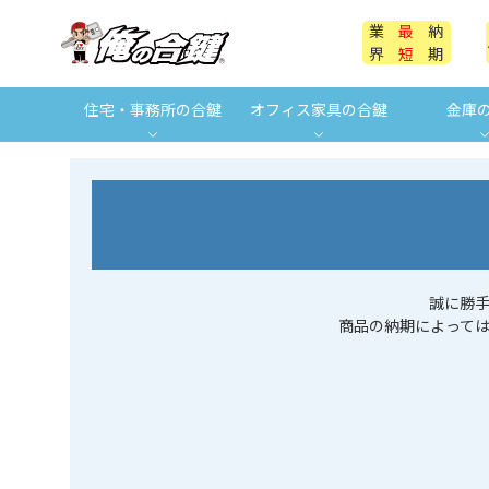
業
最
納
界
短
期
住宅・事務所の合鍵
オフィス家具の合鍵
金庫
誠に勝
商品の納期によって