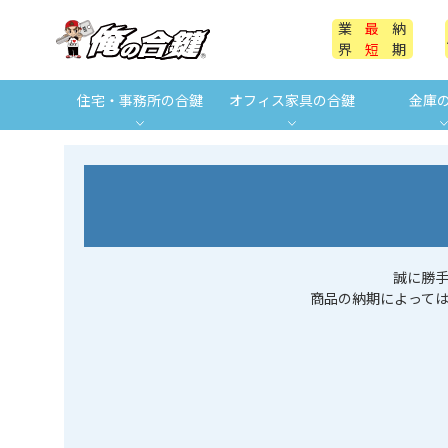
業
最
納
界
短
期
住宅・事務所の合鍵
オフィス家具の合鍵
金庫
誠に勝
商品の納期によって