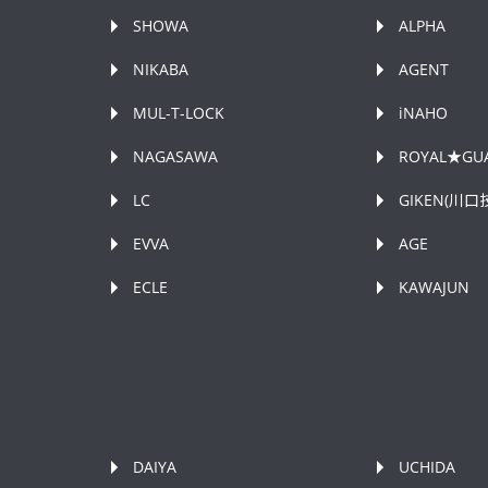
SHOWA
ALPHA
NIKABA
AGENT
MUL-T-LOCK
iNAHO
NAGASAWA
ROYAL★GU
LC
GIKEN(川口
EVVA
AGE
ECLE
KAWAJUN
DAIYA
UCHIDA