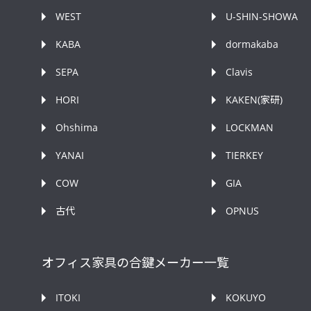
WEST
U-SHIN-SHOWA
KABA
dormakaba
SEPA
Clavis
HORI
KAKEN(家研)
Ohshima
LOCKMAN
YANAI
TIERKEY
COW
GIA
古代
OPNUS
オフィス家具の合鍵メーカー一覧
ITOKI
KOKUYO