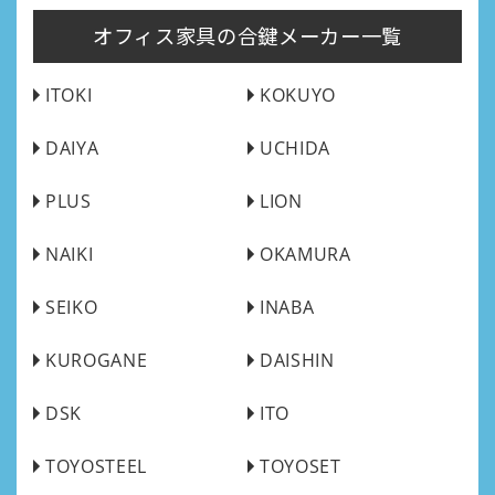
オフィス家具の合鍵メーカー一覧
ITOKI
KOKUYO
DAIYA
UCHIDA
PLUS
LION
NAIKI
OKAMURA
SEIKO
INABA
KUROGANE
DAISHIN
DSK
ITO
TOYOSTEEL
TOYOSET