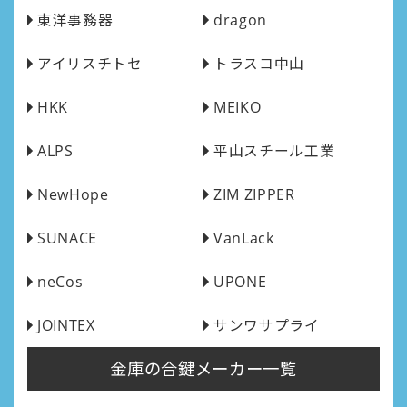
東洋事務器
dragon
アイリスチトセ
トラスコ中山
HKK
MEIKO
ALPS
平山スチール工業
NewHope
ZIM ZIPPER
SUNACE
VanLack
neCos
UPONE
JOINTEX
サンワサプライ
金庫の合鍵メーカー一覧