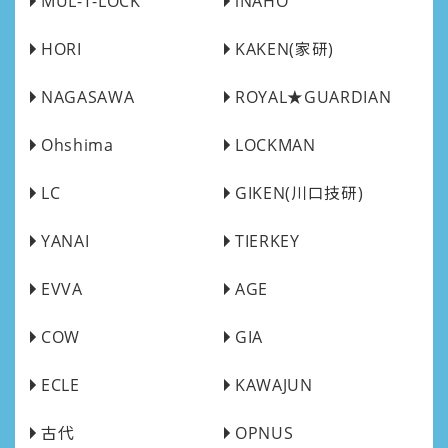
MUL-T-LOCK
iNAHO
HORI
KAKEN(家研)
NAGASAWA
ROYAL★GUARDIAN
Ohshima
LOCKMAN
LC
GIKEN(川口技研)
YANAI
TIERKEY
EVVA
AGE
COW
GIA
ECLE
KAWAJUN
古代
OPNUS