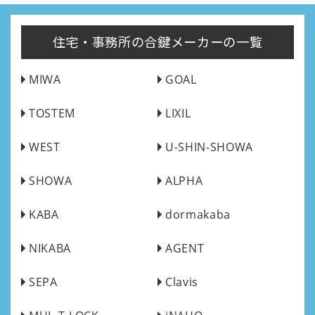
住宅・事務所の合鍵メーカーの一覧
MIWA
GOAL
TOSTEM
LIXIL
WEST
U-SHIN-SHOWA
SHOWA
ALPHA
KABA
dormakaba
NIKABA
AGENT
SEPA
Clavis