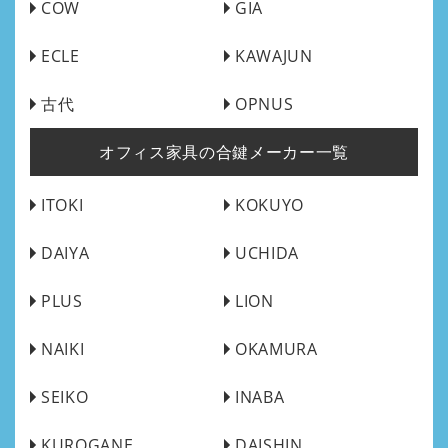
COW
GIA
ECLE
KAWAJUN
古代
OPNUS
オフィス家具の合鍵メーカー一覧
ITOKI
KOKUYO
DAIYA
UCHIDA
PLUS
LION
NAIKI
OKAMURA
SEIKO
INABA
KUROGANE
DAISHIN