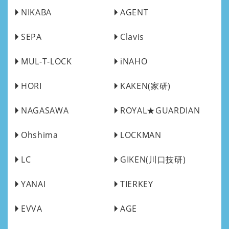
NIKABA
AGENT
SEPA
Clavis
MUL-T-LOCK
iNAHO
HORI
KAKEN(家研)
NAGASAWA
ROYAL★GUARDIAN
Ohshima
LOCKMAN
LC
GIKEN(川口技研)
YANAI
TIERKEY
EVVA
AGE