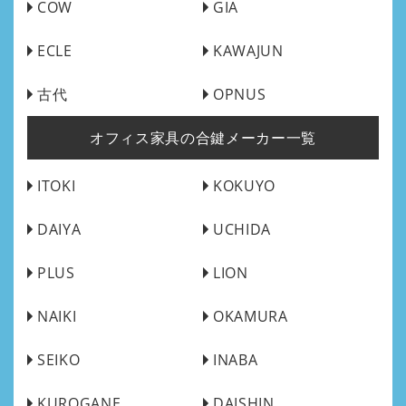
COW
GIA
ECLE
KAWAJUN
古代
OPNUS
オフィス家具の合鍵メーカー一覧
ITOKI
KOKUYO
DAIYA
UCHIDA
PLUS
LION
NAIKI
OKAMURA
SEIKO
INABA
KUROGANE
DAISHIN