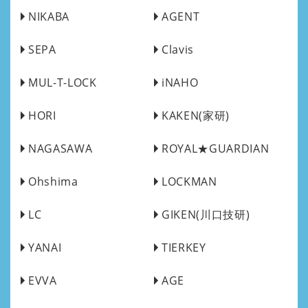
NIKABA
AGENT
SEPA
Clavis
MUL-T-LOCK
iNAHO
HORI
KAKEN(家研)
NAGASAWA
ROYAL★GUARDIAN
Ohshima
LOCKMAN
LC
GIKEN(川口技研)
YANAI
TIERKEY
EVVA
AGE