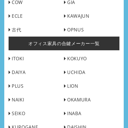
COW
GIA
ECLE
KAWAJUN
古代
OPNUS
オフィス家具の合鍵メーカー一覧
ITOKI
KOKUYO
DAIYA
UCHIDA
PLUS
LION
NAIKI
OKAMURA
SEIKO
INABA
KUROGANE
DAISHIN