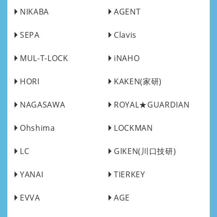
NIKABA
AGENT
SEPA
Clavis
MUL-T-LOCK
iNAHO
HORI
KAKEN(家研)
NAGASAWA
ROYAL★GUARDIAN
Ohshima
LOCKMAN
LC
GIKEN(川口技研)
YANAI
TIERKEY
EVVA
AGE